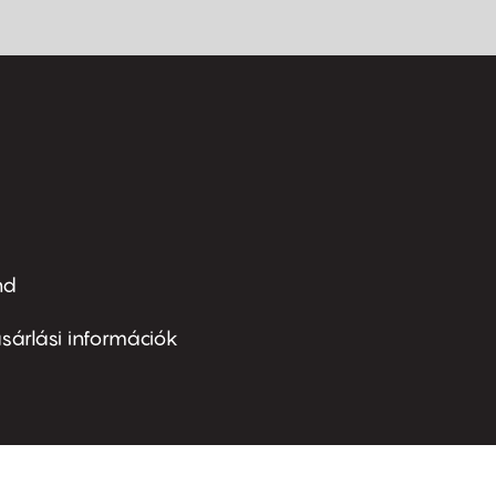
nd
ter
nu
sárlási információk
ond