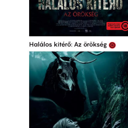
Halálos kitérő: Az örökség