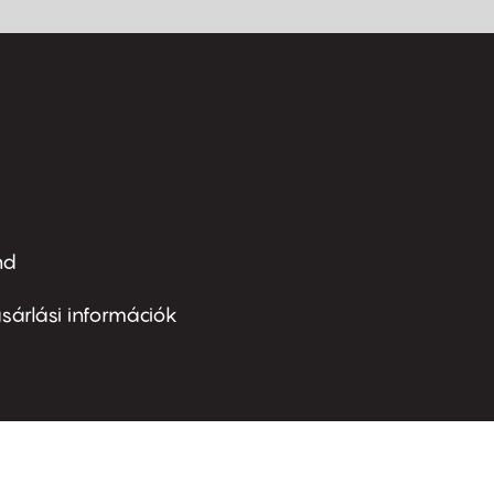
nd
ter
nu
sárlási információk
ond