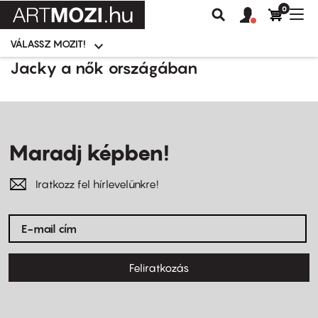
0
Felhasználói
Felhasznál
Nav
Keresés
fiók
fiók
átk
menü
menüje
VÁLASSZ MOZIT!
Moziválasztó
menü
Ugrás
Jacky a nők országában
a
tartalomra
Maradj képben!
Iratkozz fel hírlevelünkre!
Feliratkozás