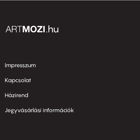
Impresszum
Footer
menu
first
Kapcsolat
Házirend
Footer
menu
second
Jegyvásárlási információk