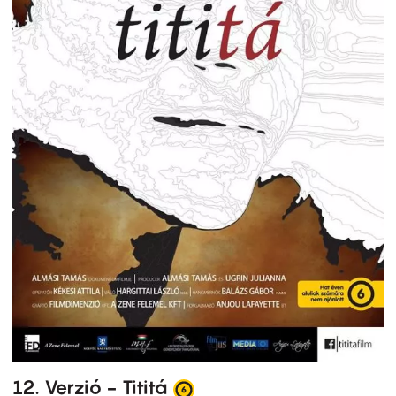
12. Verzió - Tititá