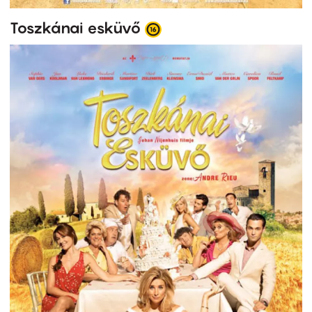
Toszkánai esküvő