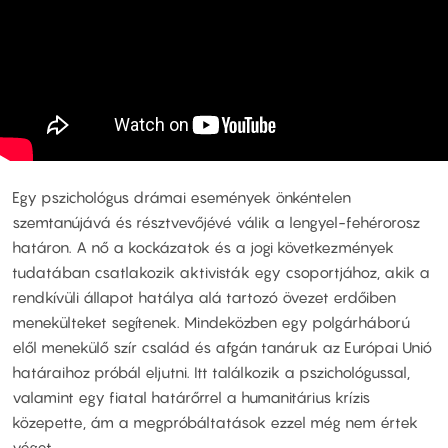
Egy pszichológus drámai események önkéntelen
szemtanújává és résztvevőjévé válik a lengyel-fehérorosz
határon. A nő a kockázatok és a jogi következmények
tudatában csatlakozik aktivisták egy csoportjához, akik a
rendkívüli állapot hatálya alá tartozó övezet erdőiben
menekülteket segítenek. Mindeközben egy polgárháború
elől menekülő szír család és afgán tanáruk az Európai Unió
határaihoz próbál eljutni. Itt találkozik a pszichológussal,
valamint egy fiatal határőrrel a humanitárius krízis
közepette, ám a megpróbáltatások ezzel még nem értek
véget.