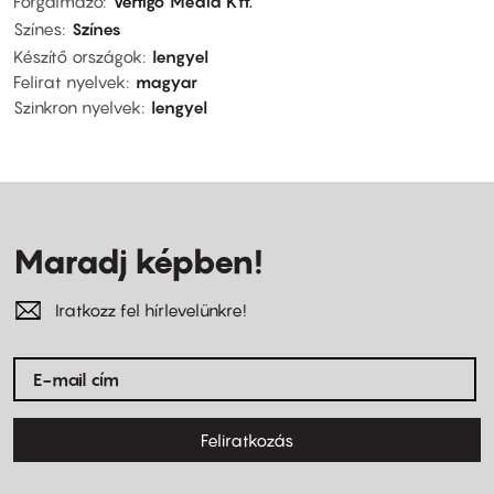
Forgalmazó
Vertigo Média Kft.
Színes
Színes
Készítő országok
lengyel
Felirat nyelvek
magyar
Szinkron nyelvek
lengyel
Maradj képben!
Iratkozz fel hírlevelünkre!
Feliratkozás