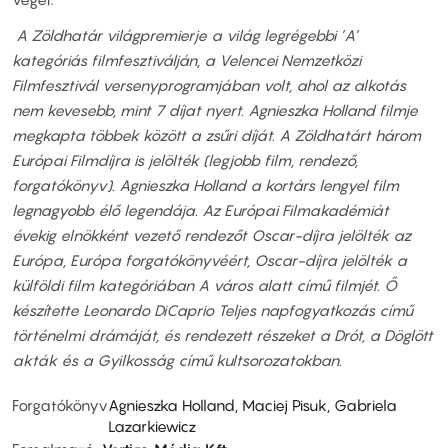
A Zöldhatár világpremierje a világ legrégebbi ’A’
kategóriás filmfesztiválján, a Velencei Nemzetközi
Filmfesztivál versenyprogramjában volt, ahol az alkotás
nem kevesebb, mint 7 díjat nyert. Agnieszka Holland filmje
megkapta többek között a zsűri díját. A Zöldhatárt három
Európai Filmdíjra is jelölték (legjobb film, rendező,
forgatókönyv). Agnieszka Holland a kortárs lengyel film
legnagyobb élő legendája. Az Európai Filmakadémiát
évekig elnökként vezető rendezőt Oscar-díjra jelölték az
Európa, Európa forgatókönyvéért, Oscar-díjra jelölték a
külföldi film kategóriában A város alatt című filmjét. Ő
készítette Leonardo DiCaprio Teljes napfogyatkozás című
történelmi drámáját, és rendezett részeket a Drót, a Döglött
akták és a Gyilkosság című kultsorozatokban.
Forgatókönyv
Agnieszka Holland, Maciej Pisuk, Gabriela
Lazarkiewicz