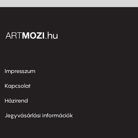
Impresszum
Footer
menu
first
Kapcsolat
Házirend
Footer
menu
second
Jegyvásárlási információk