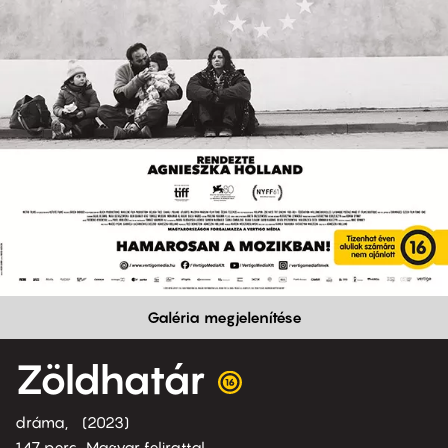
Galéria megjelenítése
Zöldhatár
dráma
2023
147 perc,
Magyar felirattal