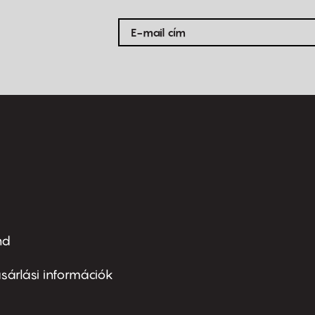
nd
ter
nu
sárlási információk
ond