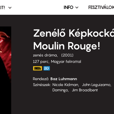
INFO
FESZTIVÁLO
IT!
Infó,
asztó
esemény,
terembérlés
Zenélő Képkock
menü
Moulin Rouge!
zenés dráma
2001
127 perc,
Magyar felirattal
Rendező
Baz Luhrmann
Színészek
Nicole Kidman
John Leguizamo
Domingo
Jim Broadbent