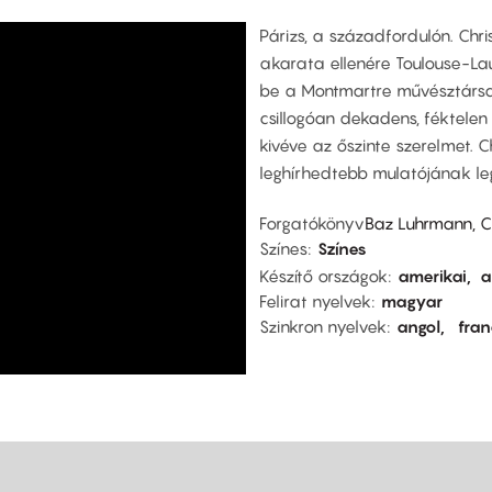
Párizs, a századfordulón. Chri
akarata ellenére Toulouse-Lau
be a Montmartre művésztársa
csillogóan dekadens, féktelen
kivéve az őszinte szerelmet. C
leghírhedtebb mulatójának le
Forgatókönyv
Baz Luhrmann, C
Színes
Színes
Készítő országok
amerikai
a
Felirat nyelvek
magyar
Szinkron nyelvek
angol
fran