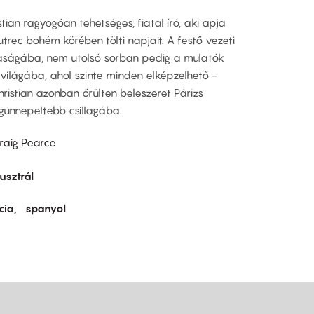
stian ragyogóan tehetséges, fiatal író, aki apja
trec bohém körében tölti napjait. A festő vezeti
ságába, nem utolsó sorban pedig a mulatók
 világába, ahol szinte minden elképzelhető -
hristian azonban őrülten beleszeret Párizs
günnepeltebb csillagába.
raig Pearce
usztrál
cia
spanyol