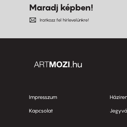
Maradj képben!
Iratkozz fel hírlevelünkre!
Impresszum
Házire
Footer
Foo
menu
me
Kapcsolat
Jegyvá
first
sec