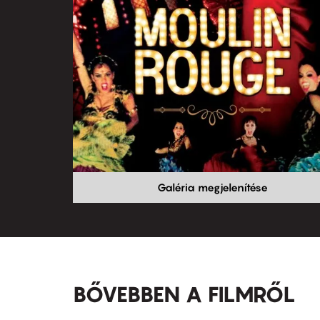
Galéria megjelenítése
BŐVEBBEN A FILMRŐL