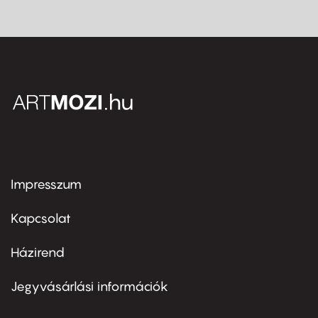
Impresszum
Footer
menu
first
Kapcsolat
Házirend
Footer
menu
second
Jegyvásárlási információk