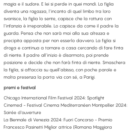
magia e il sudore. E lei si perde in quei mondi. La figlia
diventa una ragazza, l’incanto di quel limbo tra loro
svanisce, la figlia lo sente, capisce che la rottura con
l’infanzia è irreparabile. Lo capisce da come il padre la
guarda. Pensa che non sarà mai alla sua altezza e
precipita apposta per non esserlo davvero. La figlia si
droga e continua a tornare a casa cercando di fare finta
di niente. Il padre all’inizio è disarmato, poi prende
posizione e decide che non farà finta di niente. Smaschera
la figlia, si affaccia su quell’abisso, con poche parole e
molta presenza la porta via con sé, a Parigi.
premi e festival
Chicago International Film Festival 2024: Spotlight
Cinemed - Festival Cinema Mediterranéen Montpellier 2024:
Soirée d'ouverture
La Biennale di Venezia 2024: Fuori Concorso - Premio
Francesco Pasinetti Miglior attrice (Romana Maggiora