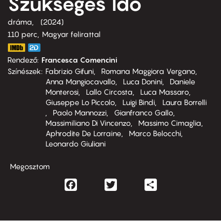
Szükséges Idő
dráma
2024
110 perc,
Magyar felirattal
Rendező
Francesca Comencini
Színészek
Fabrizio Gifuni
Romana Maggiora Vergano
Anna Mangiocavallo
Luca Donini
Daniele
Monterosi
Lallo Circosta
Luca Massaro
Giuseppe Lo Piccolo
Luigi Bindi
Laura Borrelli
Paolo Mannozzi
Gianfranco Gallo
Massimiliano Di Vincenzo
Massimo Cimaglia
Aphrodite De Lorraine
Marco Belocchi
Leonardo Giuliani
Megosztom
Facebook
Twitter
Share