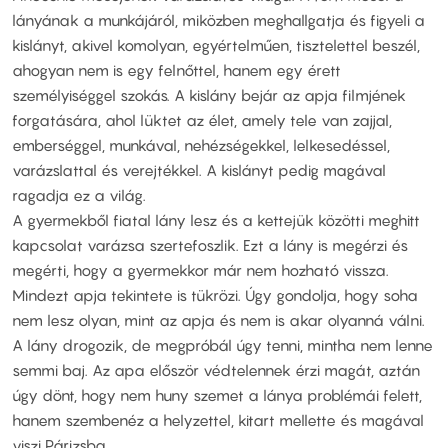
lányának a munkájáról, miközben meghallgatja és figyeli a
kislányt, akivel komolyan, egyértelműen, tisztelettel beszél,
ahogyan nem is egy felnőttel, hanem egy érett
személyiséggel szokás. A kislány bejár az apja filmjének
forgatására, ahol lüktet az élet, amely tele van zajjal,
emberséggel, munkával, nehézségekkel, lelkesedéssel,
varázslattal és verejtékkel. A kislányt pedig magával
ragadja ez a világ.
A gyermekből fiatal lány lesz és a kettejük közötti meghitt
kapcsolat varázsa szertefoszlik. Ezt a lány is megérzi és
megérti, hogy a gyermekkor már nem hozható vissza.
Mindezt apja tekintete is tükrözi. Úgy gondolja, hogy soha
nem lesz olyan, mint az apja és nem is akar olyanná válni.
A lány drogozik, de megpróbál úgy tenni, mintha nem lenne
semmi baj. Az apa először védtelennek érzi magát, aztán
úgy dönt, hogy nem huny szemet a lánya problémái felett,
hanem szembenéz a helyzettel, kitart mellette és magával
viszi Párizsba.