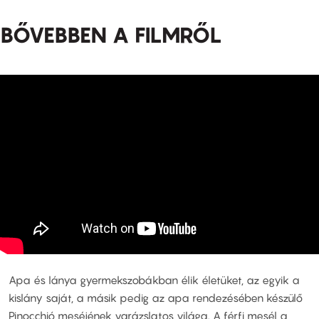
BŐVEBBEN A FILMRŐL
Apa és lánya gyermekszobákban élik életüket, az egyik a
kislány saját, a másik pedig az apa rendezésében készülő
Pinocchió meséjének varázslatos világa. A férfi mesél a