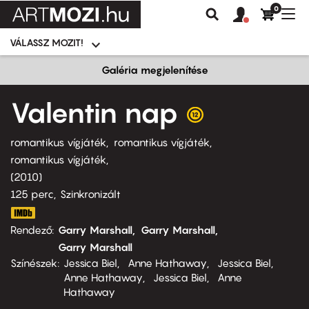
0
Felhasználói
Felhasznál
Nav
Keresés
fiók
fiók
átk
menü
menüje
VÁLASSZ MOZIT!
Moziválasztó
menü
Ugrás
Galéria megjelenítése
a
tartalomra
Valentin nap
romantikus vígjáték
romantikus vígjáték
romantikus vígjáték
2010
125 perc,
Szinkronizált
Rendező
Garry Marshall
Garry Marshall
Garry Marshall
Színészek
Jessica Biel
Anne Hathaway
Jessica Biel
Anne Hathaway
Jessica Biel
Anne
Hathaway