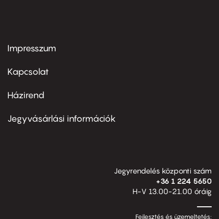
Impresszum
Footer
menu
first
Kapcsolat
Házirend
Footer
menu
second
Jegyvásárlási információk
Jegyrendelés központi szám
+36 1 224 5650
H-V 13.00-21.00 óráig
Fejlesztés és üzemeltetés: