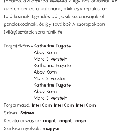
tanárnő, aki afférba keveredik egy nős orvossal. Az
üzletember és a katonanő, akik egy repülőúton
találkoznak. Egy idős pár, akik az unokájukról
gondoskodnak, és így tovább? A szerepekben
(világ)sztárok sora tűnik fel.
Forgatókönyv
Katherine Fugate
Abby Kohn
Marc Silverstein
Katherine Fugate
Abby Kohn
Marc Silverstein
Katherine Fugate
Abby Kohn
Marc Silverstein
Forgalmazó
InterCom
InterCom
InterCom
Színes
Színes
Készítő országok
angol
angol
angol
Szinkron nyelvek
magyar