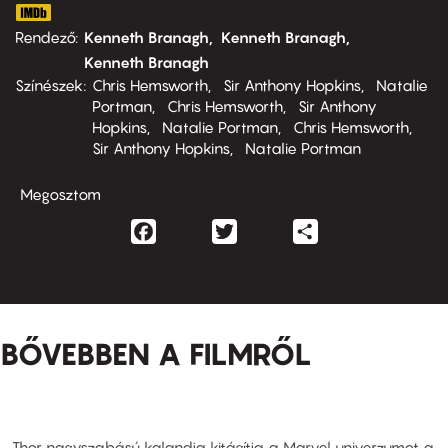
Rendező
Kenneth Branagh
Kenneth Branagh
Kenneth Branagh
Színészek
Chris Hemsworth
Sir Anthony Hopkins
Natalie
Portman
Chris Hemsworth
Sir Anthony
Hopkins
Natalie Portman
Chris Hemsworth
Sir Anthony Hopkins
Natalie Portman
Megosztom
Facebook
Twitter
Share
BŐVEBBEN A FILMRŐL
Thor nagyszabású kalandja kitágítja a Marvel univerzumot a