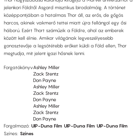
jelenkori Földtől Asgard misztikus birodalmáig. A történet
középpontjában a hatalmas Thor áll, az erős, de gőgös
harcos, akinek vakmerő tettei miatt újra fellángol egy ősi
háború. Ezért Thort száműzik a Földre, ahol az emberek
között kell élnie. Amikor világának legveszélyesebb
gonosztevője a legsötétebb erőket küldi a Föld ellen, Thor
megtudja, mit jelent igazi hősnek lenni.
Forgatókönyv
Ashley Miller
Zack Stentz
Don Payne
Ashley Miller
Zack Stentz
Don Payne
Ashley Miller
Zack Stentz
Don Payne
Forgalmazó
UIP-Duna Film
UIP-Duna Film
UIP-Duna Film
Színes
Színes