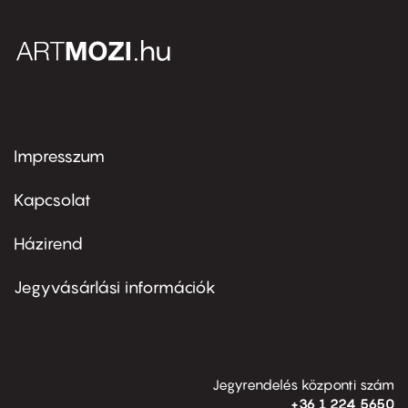
Impresszum
Footer
menu
first
Kapcsolat
Házirend
Footer
menu
second
Jegyvásárlási információk
Jegyrendelés központi szám
+36 1 224 5650