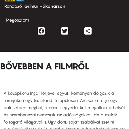
Rendező
Grímur Hákonarson
Megosztom
Facebook
Twitter
Share
BŐVEBBEN A FILMRŐL
A középkorú Inga, férjével együtt keményen dolgozik a
farmjukon egy kis izlandi településen. Amikor a férje egy
balesetben meghal, a nőnek egyedül kell megállnia a helyét
és szembenézni nemcsak az adósságokkal, de a multik
fojtogató világával is. Úgy dönt, saját szabályai szerint
alakítja új életét és fellázad a farmját is bekebelező korrupt