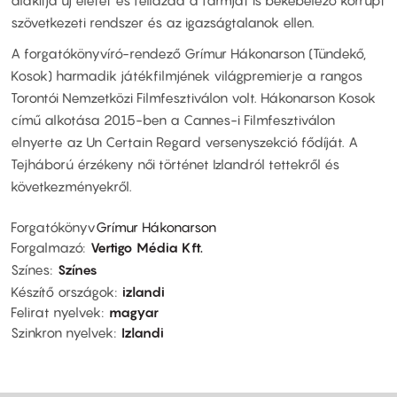
szövetkezeti rendszer és az igazságtalanok ellen.
A forgatókönyvíró-rendező Grímur Hákonarson (Tündekő,
Kosok) harmadik játékfilmjének világpremierje a rangos
Torontói Nemzetközi Filmfesztiválon volt. Hákonarson Kosok
című alkotása 2015-ben a Cannes-i Filmfesztiválon
elnyerte az Un Certain Regard versenyszekció fődíját. A
Tejháború érzékeny női történet Izlandról tettekről és
következményekről.
Forgatókönyv
Grímur Hákonarson
Forgalmazó
Vertigo Média Kft.
Színes
Színes
Készítő országok
izlandi
Felirat nyelvek
magyar
Szinkron nyelvek
Izlandi