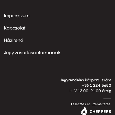
Impresszum
Footer
menu
first
Kapcsolat
Házirend
Footer
menu
second
Jegyvásárlási információk
Jegyrendelés központi szám
+36 1 224 5650
H-V 13.00-21.00 óráig
Fejlesztés és üzemeltetés: