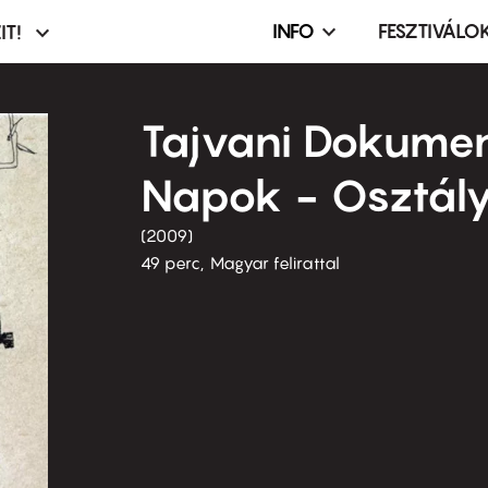
INFO
FESZTIVÁLO
IT!
Infó,
asztó
esemény,
terembérlés
Tajvani Dokume
menü
Napok - Osztál
2009
49 perc,
Magyar felirattal