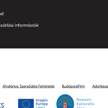
nd
ter
nu
sárlási információk
ond
Általános Szerződési Feltételek
BudapestFilm
Adatkezel