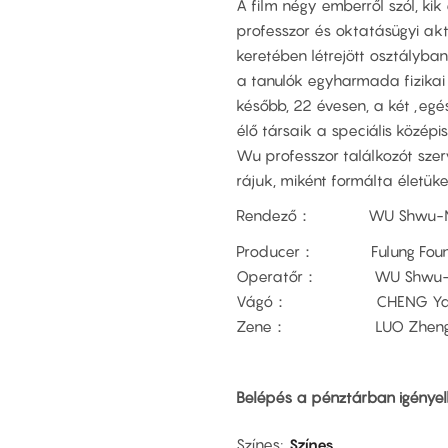
A film négy emberről szól, k
professzor és oktatásügyi akti
keretében létrejött osztályban
a tanulók egyharmada fizikai 
később, 22 évesen, a két „egés
élő társaik a speciális közép
Wu professzor találkozót szer
rájuk, miként formálta életüke
Rendező： WU Shwu-
Producer： Fulung Foundatio
Operatőr： WU Shwu-Mey, 
Vágó： CHENG Yao-Ting
Zene： LUO Zheng-Rong
Belépés a pénztárban igényelh
Színes
Színes