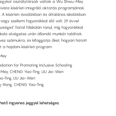
ik egykor osztálytársak voltak a Wu Shwu-Mey
vista kísérleti integráló oktatás programjának
. A kísérleti óvodákban és általános iskolákban
vagy szellemi fogyatékkal élő volt. 19 évvel
zséges” fiatal főiskolán tanul, míg fogyatékkal
iskola elvégzése után állandó munkát találtak.
vez számukra, és kifaggatja őket, hogyan hatott
t a hajdani kísérleti program.
Mey
n for Promoting Inclusive Schooling
CHENG Yao-Ting, LIU Jia-Wen
, LIU Jia-Wen
, CHENG Yao-Ting
ető ingyenes jeggyel lehetséges.