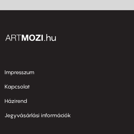
Impresszum
Footer
menu
first
Kapcsolat
Házirend
Footer
menu
second
Jegyvásárlási információk