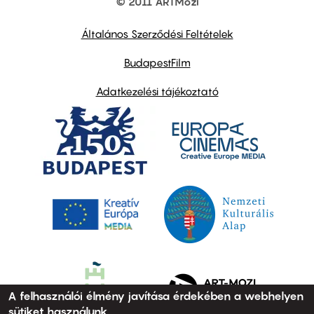
© 2011 ARTMozi
Footer
other
links
Általános Szerződési Feltételek
BudapestFilm
Adatkezelési tájékoztató
A felhasználói élmény javítása érdekében a webhelyen
sütiket használunk