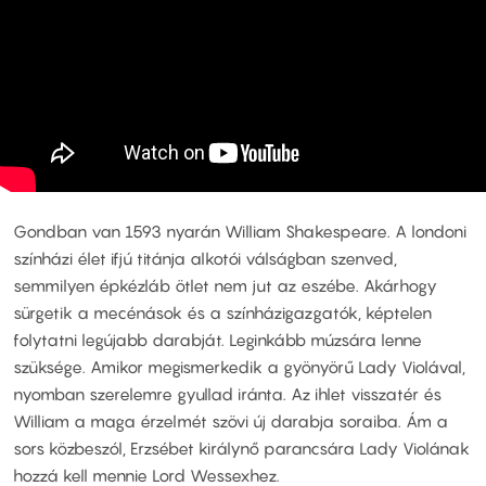
Gondban van 1593 nyarán William Shakespeare. A londoni
színházi élet ifjú titánja alkotói válságban szenved,
semmilyen épkézláb ötlet nem jut az eszébe. Akárhogy
sürgetik a mecénások és a színházigazgatók, képtelen
folytatni legújabb darabját. Leginkább múzsára lenne
szüksége. Amikor megismerkedik a gyönyörű Lady Violával,
nyomban szerelemre gyullad iránta. Az ihlet visszatér és
William a maga érzelmét szövi új darabja soraiba. Ám a
sors közbeszól, Erzsébet királynő parancsára Lady Violának
hozzá kell mennie Lord Wessexhez.