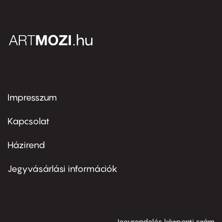
Impresszum
Footer
menu
first
Kapcsolat
Házirend
Footer
menu
second
Jegyvásárlási információk
Jegyrendelés központi szám