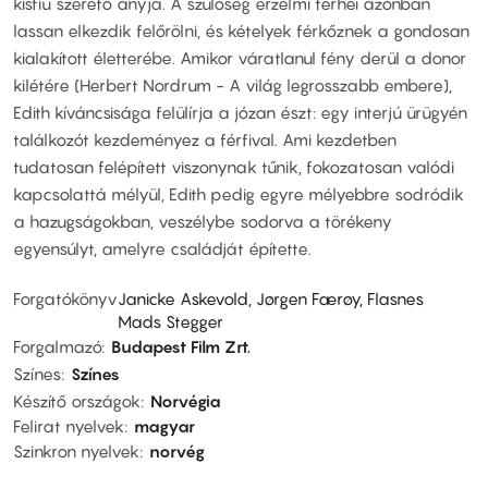
kisfiú szerető anyja. A szülőség érzelmi terhei azonban
lassan elkezdik felőrölni, és kételyek férkőznek a gondosan
kialakított életterébe. Amikor váratlanul fény derül a donor
kilétére (Herbert Nordrum - A világ legrosszabb embere),
Edith kíváncsisága felülírja a józan észt: egy interjú ürügyén
találkozót kezdeményez a férfival. Ami kezdetben
tudatosan felépített viszonynak tűnik, fokozatosan valódi
kapcsolattá mélyül, Edith pedig egyre mélyebbre sodródik
a hazugságokban, veszélybe sodorva a törékeny
egyensúlyt, amelyre családját építette.
Forgatókönyv
Janicke Askevold, Jørgen Færøy, Flasnes
Mads Stegger
Forgalmazó
Budapest Film Zrt.
Színes
Színes
Készítő országok
Norvégia
Felirat nyelvek
magyar
Szinkron nyelvek
norvég