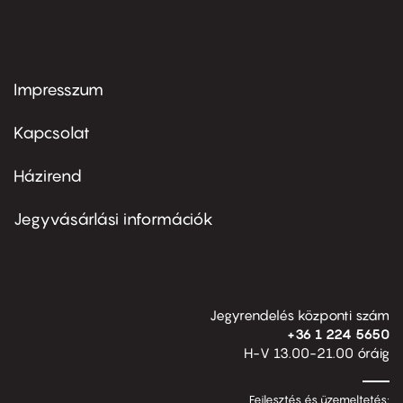
Impresszum
Footer
menu
first
Kapcsolat
Házirend
Footer
menu
second
Jegyvásárlási információk
Jegyrendelés központi szám
+36 1 224 5650
H-V 13.00-21.00 óráig
Fejlesztés és üzemeltetés: