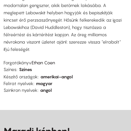
modortalan gengszter, akik betörnek lakásába. A
meglepett Lebowskit helyben hagyják és bepiszkítják
kincset érő perzsaszőnyegét. Hősünk felkerekedik az igazi
Lebowskihoz (David Huddleston), hogy tisztázza a
félreértést és kártérítést kapjon. Az öreg milliomos
névrokona viszont üzletet ajánl: szerezze vissza "elrabolt"
ifjú feleségét.
Forgatókönyv
Ethan Coen
Színes
Színes
Készítő országok
amerikai-angol
Felirat nyelvek
magyar
Szinkron nyelvek
angol
Maradj képben!