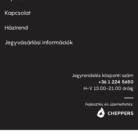
menu
first
Kapcsolat
Házirend
Footer
menu
second
Jegyvásárlási információk
Jegyrendelés központi szám
+36 1 224 5650
H-V 13.00-21.00 óráig
Fejlesztés és üzemeltetés: