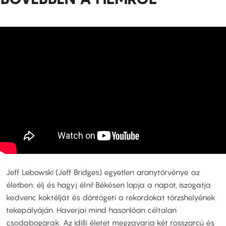
Jeff Lebowski (Jeff Bridges) egyetlen aranytörvénye az
életben: élj és hagyj élni! Békésen lopja a napot, iszogatja
kedvenc koktélját és döntögeti a rekordokat törzshelyének
tekepályáján. Haverjai mind hasonlóan céltalan
csodabogarak. Az idilli életet megzavarja két rosszarcú és