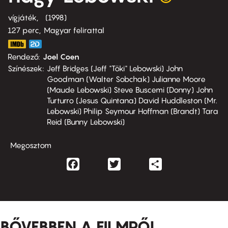
vígjáték
1998
127 perc,
Magyar felirattal
Rendező
Joel Coen
Színészek
Jeff Bridges (Jeff "Töki" Lebowski) John
Goodman (Walter Sobchak) Julianne Moore
(Maude Lebowski) Steve Buscemi (Donny) John
Turturro (Jesus Quintana) David Huddleston (Mr.
Lebowski) Philip Seymour Hoffman (Brandt) Tara
Reid (Bunny Lebowski)
Megosztom
Facebook
Twitter
Share
BŐVEBBEN A FILMRŐL