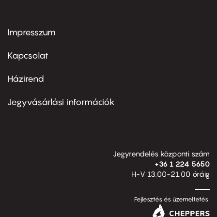
Impresszum
Footer
menu
first
Kapcsolat
Házirend
Footer
menu
second
Jegyvásárlási információk
Jegyrendelés központi szám
+36 1 224 5650
H-V 13.00-21.00 óráig
Fejlesztés és üzemeltetés: