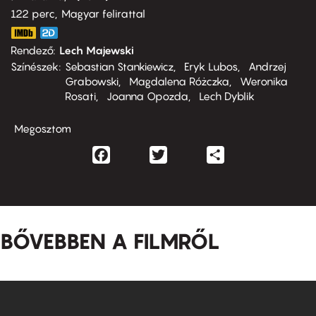
122 perc,
Magyar felirattal
Rendező
Lech Majewski
Színészek
Sebastian Stankiewicz
Eryk Lubos
Andrzej
Grabowski
Magdalena Różczka
Weronika
Rosati
Joanna Opozda
Lech Dyblik
Megosztom
Facebook
Twitter
Share
BŐVEBBEN A FILMRŐL