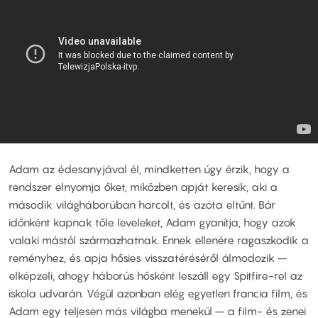
Adam az édesanyjával él, mindketten úgy érzik, hogy a
rendszer elnyomja őket, miközben apját keresik, aki a
második világháborúban harcolt, és azóta eltűnt. Bár
időnként kapnak tőle leveleket, Adam gyanítja, hogy azok
valaki mástól származhatnak. Ennek ellenére ragaszkodik a
reményhez, és apja hősies visszatéréséről álmodozik –
elképzeli, ahogy háborús hősként leszáll egy Spitfire-rel az
iskola udvarán. Végül azonban elég egyetlen francia film, és
Adam egy teljesen más világba menekül – a film- és zenei