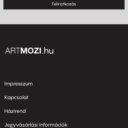
Feliratkozás
Impresszum
Footer
menu
first
Kapcsolat
Házirend
Footer
menu
second
Jegyvásárlási információk