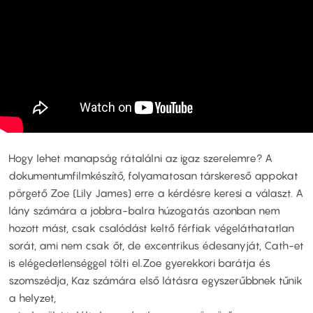
Hogy lehet manapság rátalálni az igaz szerelemre? A
dokumentumfilmkészítő, folyamatosan társkereső appokat
pörgető Zoe (Lily James) erre a kérdésre keresi a választ. A
lány számára a jobbra-balra húzogatás azonban nem
hozott mást, csak csalódást keltő férfiak végeláthatatlan
sorát, ami nem csak őt, de excentrikus édesanyját, Cath-et
is elégedetlenséggel tölti el.Zoe gyerekkori barátja és
szomszédja, Kaz számára első látásra egyszerűbbnek tűnik
a helyzet,