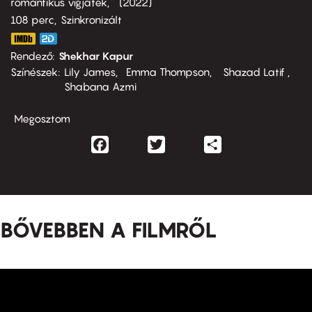
romantikus vígjáték
2022
108 perc,
Szinkronizált
Rendező
Shekhar Kapur
Színészek
Lily James
Emma Thompson
Shazad Latif
Shabana Azmi
Megosztom
Facebook
Twitter
Share
BŐVEBBEN A FILMRŐL