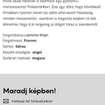
mivel szülei találtak a számára egy gyönyörű
menyasszonyt Pakisztánban. Zoe úgy dönt, hogy következő
filmjében nyomon követi az előre eltervezett házasság
minden mozzanatát… azonban a forgatás közben rá kell
ébrednie, hogy ő is rengeteg új dolgot tanul a szerelemről.
Forgatókönyv
Jemima Khan
Forgalmazó
Prorom
Színes
Színes
Készítő országok
angol
Szinkron nyelvek
magyar
Maradj képben!
Iratkozz fel hírlevelünkre!