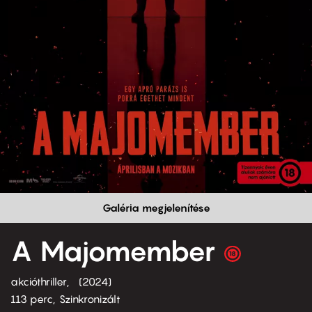
Galéria megjelenítése
A Majomember
akcióthriller
2024
113 perc,
Szinkronizált