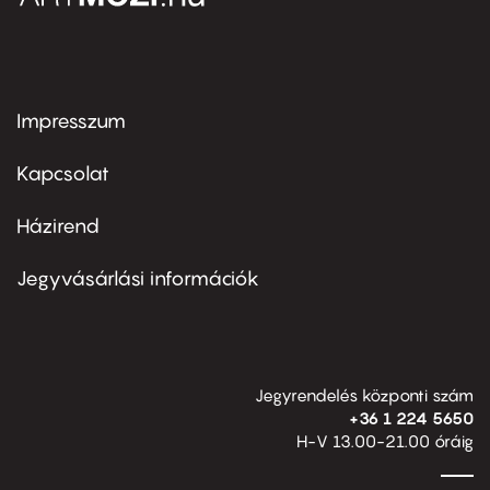
Impresszum
Footer
menu
first
Kapcsolat
Házirend
Footer
menu
second
Jegyvásárlási információk
Jegyrendelés központi szám
+36 1 224 5650
H-V 13.00-21.00 óráig