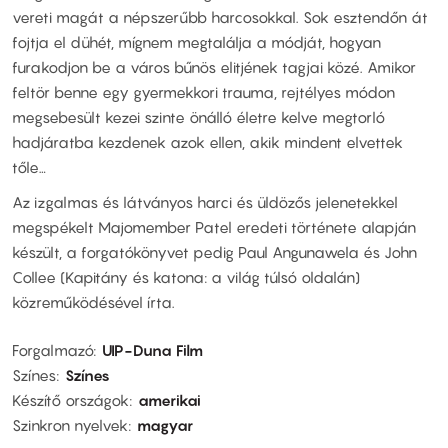
vereti magát a népszerűbb harcosokkal. Sok esztendőn át
fojtja el dühét, mígnem megtalálja a módját, hogyan
furakodjon be a város bűnös elitjének tagjai közé. Amikor
feltör benne egy gyermekkori trauma, rejtélyes módon
megsebesült kezei szinte önálló életre kelve megtorló
hadjáratba kezdenek azok ellen, akik mindent elvettek
tőle…
Az izgalmas és látványos harci és üldözős jelenetekkel
megspékelt Majomember Patel eredeti története alapján
készült, a forgatókönyvet pedig Paul Angunawela és John
Collee (Kapitány és katona: a világ túlsó oldalán)
közreműködésével írta.
Forgalmazó
UIP-Duna Film
Színes
Színes
Készítő országok
amerikai
Szinkron nyelvek
magyar