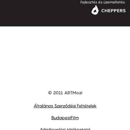
Fejlesztés és üzemeltetés:
© 2011 ARTMozi
Footer
other
links
Általános Szerződési Feltételek
BudapestFilm
Adatkezelési tájékoztató