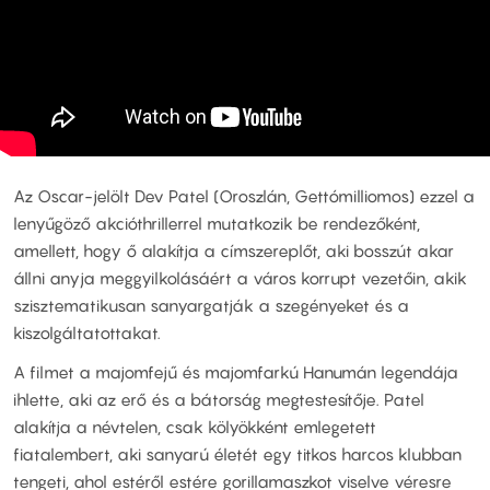
Az Oscar-jelölt Dev Patel (Oroszlán, Gettómilliomos) ezzel a
lenyűgöző akcióthrillerrel mutatkozik be rendezőként,
amellett, hogy ő alakítja a címszereplőt, aki bosszút akar
állni anyja meggyilkolásáért a város korrupt vezetőin, akik
szisztematikusan sanyargatják a szegényeket és a
kiszolgáltatottakat.
A filmet a majomfejű és majomfarkú Hanumán legendája
ihlette, aki az erő és a bátorság megtestesítője. Patel
alakítja a névtelen, csak kölyökként emlegetett
fiatalembert, aki sanyarú életét egy titkos harcos klubban
tengeti, ahol estéről estére gorillamaszkot viselve véresre