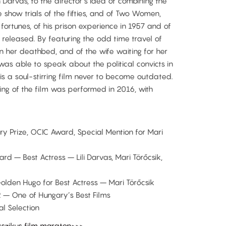
 Darvas, to the director’s idea of combining the
e show trials of the fifties, and of Two Women,
ortunes, of his prison experience in 1957 and of
 released. By featuring the odd time travel of
n her deathbed, and of the wife waiting for her
was able to speak about the political convicts in
t is a soul-stirring film never to become outdated.
ing of the film was performed in 2016, with
ry Prize, OCIC Award, Special Mention for Mari
ard – Best Actress – Lili Darvas, Mari Törőcsik,
Golden Hugo for Best Actress – Mari Törőcsik
 – One of Hungary’s Best Films
al Selection
sszikus film maraton>>>