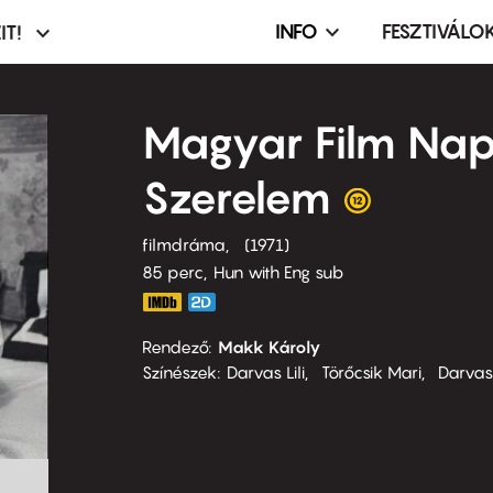
INFO
FESZTIVÁLO
IT!
Infó,
asztó
esemény,
terembérlés
Magyar Film Nap
menü
Szerelem
filmdráma
1971
85 perc,
Hun with Eng sub
Rendező
Makk Károly
Színészek
Darvas Lili
Törőcsik Mari
Darvas