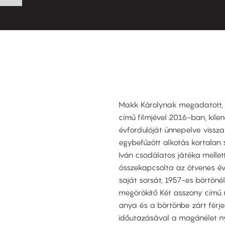
Makk Károlynak megadatott, h
című filmjével 2016-ban, kile
évfordulóját ünnepelve vissza
egybefűzött alkotás kortalan s
Iván csodálatos játéka melle
összekapcsolta az ötvenes év
saját sorsát, 1957-es börtön
megörökítő Két asszony című n
anya és a börtönbe zárt férj
időutazásával a magánélet nyel