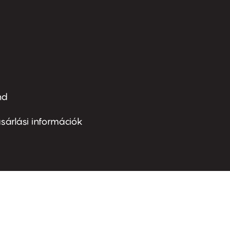
nd
ter
nu
sárlási információk
ond