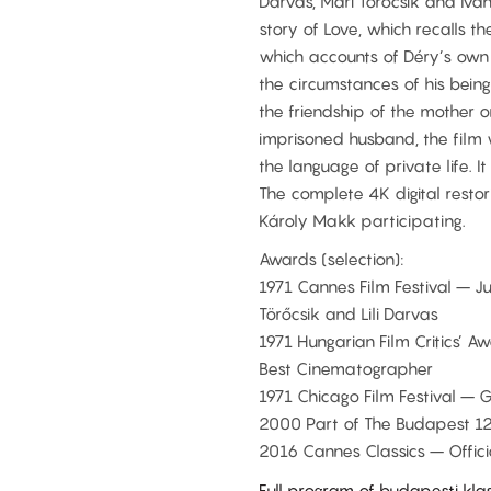
Darvas, Mari Törőcsik and Iván
story of Love, which recalls th
which accounts of Déry’s own f
the circumstances of his being
the friendship of the mother o
imprisoned husband, the film 
the language of private life. I
The complete 4K digital restor
Károly Makk participating.
Awards (selection):
1971 Cannes Film Festival – Ju
Törőcsik and Lili Darvas
1971 Hungarian Film Critics’ Aw
Best Cinematographer
1971 Chicago Film Festival – 
2000 Part of The Budapest 12
2016 Cannes Classics – Offici
Full program of budapesti kla