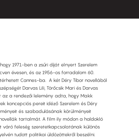
ogy 1971-ben a zsűri díját elnyert Szerelem
ncven évesen, és az 1956-os forradalom 60.
térhetett Cannes-ba. A két Déry Tibor novellából
zépségét Darvas Lili, Törőcsik Mari és Darvas
tt az a rendezői lelemény adta, hogy Makk
ek koncepciós pereit idéző Szerelem és Déry
élményeit és szabadulásának körülményeit
ovellák tartalmát. A film ily módon a haldokló
et váró feleség szeretetkapcsolatának különös
vén tudott politikai üldözöttekről beszélni.