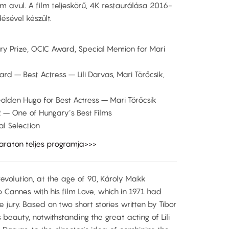
m avul. A film teljeskörű, 4K restaurálása 2016-
sével készült.
ry Prize, OCIC Award, Special Mention for Mari
ard – Best Actress – Lili Darvas, Mari Törőcsik,
Golden Hugo for Best Actress – Mari Törőcsik
 – One of Hungary’s Best Films
al Selection
araton teljes programja>>>
 revolution, at the age of 90, Károly Makk
to Cannes with his film Love, which in 1971 had
jury. Based on two short stories written by Tibor
s beauty, notwithstanding the great acting of Lili