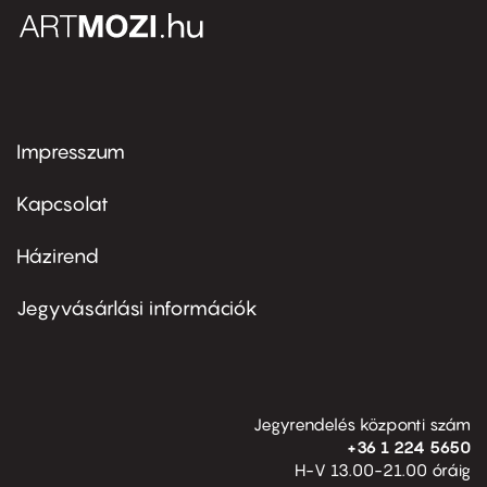
Impresszum
Footer
menu
first
Kapcsolat
Házirend
Footer
menu
second
Jegyvásárlási információk
Jegyrendelés központi szám
+36 1 224 5650
H-V 13.00-21.00 óráig