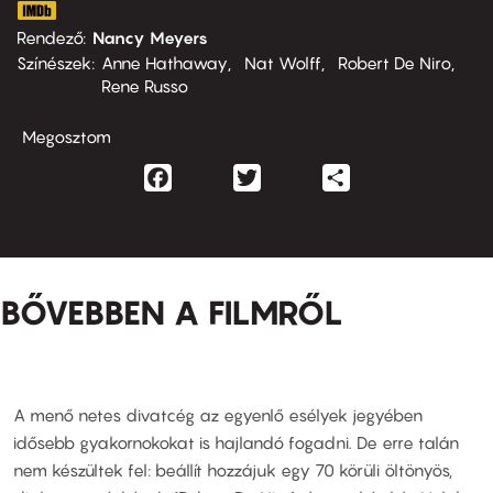
Rendező
Nancy Meyers
Színészek
Anne Hathaway
Nat Wolff
Robert De Niro
Rene Russo
Megosztom
Facebook
Twitter
Share
BŐVEBBEN A FILMRŐL
A menő netes divatcég az egyenlő esélyek jegyében
idősebb gyakornokokat is hajlandó fogadni. De erre talán
nem készültek fel: beállít hozzájuk egy 70 körüli öltönyös,