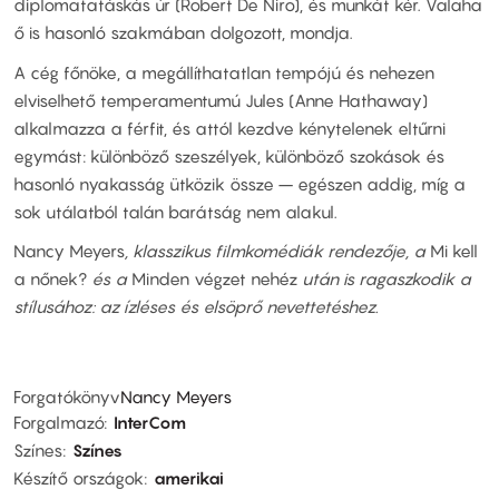
diplomatatáskás úr (Robert De Niro), és munkát kér. Valaha
ő is hasonló szakmában dolgozott, mondja.
A cég főnöke, a megállíthatatlan tempójú és nehezen
elviselhető temperamentumú Jules (Anne Hathaway)
alkalmazza a férfit, és attól kezdve kénytelenek eltűrni
egymást: különböző szeszélyek, különböző szokások és
hasonló nyakasság ütközik össze – egészen addig, míg a
sok utálatból talán barátság nem alakul.
Nancy Meyers
, klasszikus filmkomédiák rendezője, a
Mi kell
a nőnek?
és a
Minden végzet nehéz
után is ragaszkodik a
stílusához: az ízléses és elsöprő nevettetéshez.
Forgatókönyv
Nancy Meyers
Forgalmazó
InterCom
Színes
Színes
Készítő országok
amerikai