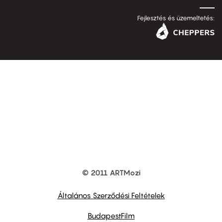
Fejlesztés és üzemeltetés:
© 2011 ARTMozi
Footer
other
links
Általános Szerződési Feltételek
BudapestFilm