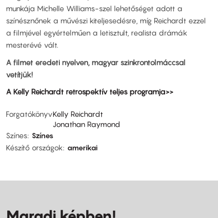
munkája Michelle Williams-szel lehetőséget adott a
színésznőnek a művészi kiteljesedésre, míg Reichardt ezzel
a filmjével egyértelműen a letisztult, realista drámák
mesterévé vált.
A filmet eredeti nyelven, magyar szinkrontolmáccsal
vetítjük!
A Kelly Reichardt retrospektív teljes programja>>
Forgatókönyv
Kelly Reichardt
Jonathan Raymond
Színes
Színes
Készítő országok
amerikai
Maradj képben!