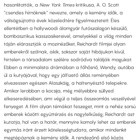
hasonlították, a
New York Times
kritikusa, A. O. Scott
“csendes hírnöknek” nevezte, amely a kemény idők, a
válságsújtotta évek közeledtére figyelmeztetett. Éles
ellentétben a hollywoodi álomgyár futószalagon készülő,
bombasztikus kasszasikereivel, amelyekkel a világ minden
táján elárasztják a mozinézőket, Reichardt filmjei olyan
emberekről szólnak, akik, sokszor saját hibájukon kívül,
hirtelen a társadalom szélére sodródva találják magukat.
Ebben a minimalista drámában a főhősnő, Wendy, autóba
ül a kutyájával, hogy egy jólfizető állás reményében
elvezessen egészen Alaszkáig, a haltenyésztő telepekre.
Amikor lerobban a kocsija, még mélyebbre süllyed
elkeseredésében, ami végül a teljes összeomlás veszélyével
fenyeget. A film olyan témákat feszeget, mint a nehéz sorsú
emberek közötti együttérzés és nagylelkűség; Reichardt azt
kutatja, hol van a határ, mennyire komoly lehet az emberek
egymás iránt érzett kötelességtudata, amikor mindenkit
megtépáznak a kemény idők. A rendezőnő első közös