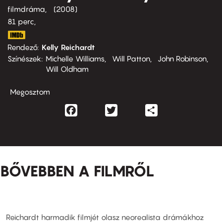
filmdráma
2008
81 perc,
Rendező
Kelly Reichardt
Színészek
Michelle Williams
Will Patton
John Robinson
Will Oldham
Megosztom
Facebook
Twitter
Share
BŐVEBBEN A FILMRŐL
Reichardt harmadik filmjét olasz neorealista drámákhoz