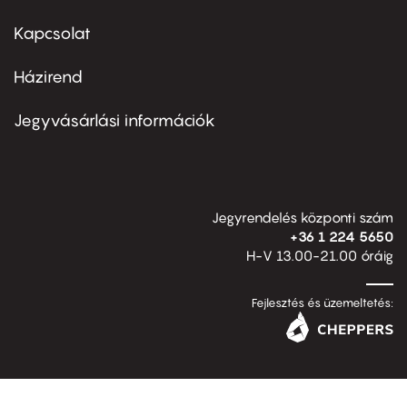
menu
first
Kapcsolat
Házirend
Footer
menu
second
Jegyvásárlási információk
Jegyrendelés központi szám
+36 1 224 5650
H-V 13.00-21.00 óráig
Fejlesztés és üzemeltetés: