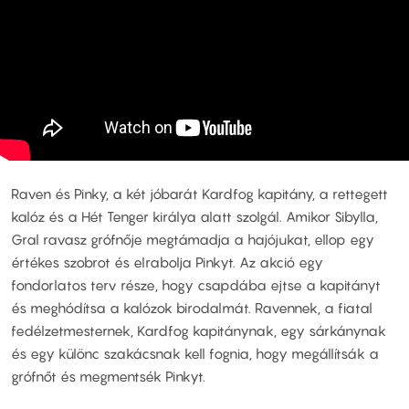
Raven és Pinky, a két jóbarát Kardfog kapitány, a rettegett
kalóz és a Hét Tenger királya alatt szolgál. Amikor Sibylla,
Gral ravasz grófnője megtámadja a hajójukat, ellop egy
értékes szobrot és elrabolja Pinkyt. Az akció egy
fondorlatos terv része, hogy csapdába ejtse a kapitányt
és meghódítsa a kalózok birodalmát. Ravennek, a fiatal
fedélzetmesternek, Kardfog kapitánynak, egy sárkánynak
és egy különc szakácsnak kell fognia, hogy megállítsák a
grófnőt és megmentsék Pinkyt.