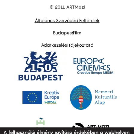
© 2011 ARTMozi
Footer
other
links
Általános Szerződési Feltételek
BudapestFilm
Adatkezelési tájékoztató
A felhasználói élmény javítása érdekében a webhelyen