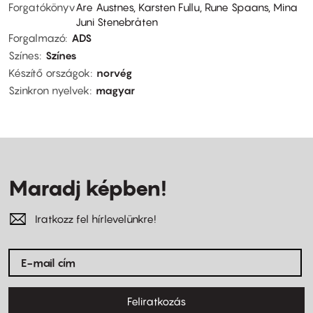
Forgatókönyv
Are Austnes, Karsten Fullu, Rune Spaans, Mina
Juni Stenebråten
Forgalmazó
ADS
Színes
Színes
Készítő országok
norvég
Szinkron nyelvek
magyar
Maradj képben!
Iratkozz fel hírlevelünkre!
Feliratkozás