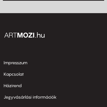
Impresszum
Footer
menu
first
Kapcsolat
Házirend
Footer
menu
second
Jegyvásárlási információk