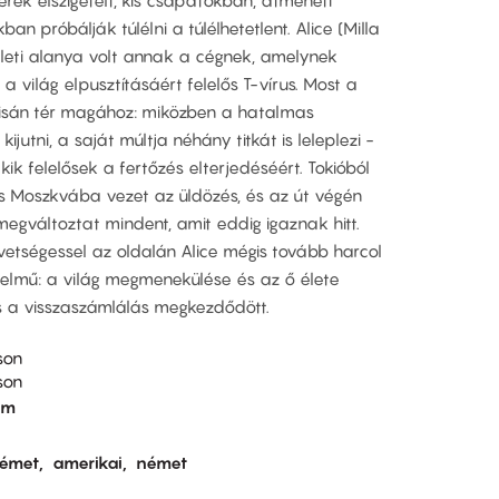
erek elszigetelt, kis csapatokban, átmeneti
n próbálják túlélni a túlélhetetlent. Alice (Milla
rleti alanya volt annak a cégnek, amelynek
 világ elpusztításáért felelős T-vírus. Most a
zisán tér magához: miközben a hatalmas
jutni, a saját múltja néhány titkát is leleplezi -
akik felelősek a fertőzés elterjedéséért. Tokióból
 Moszkvába vezet az üldözés, és az út végén
egváltoztat mindent, amit eddig igaznak hitt.
vetségessel az oldalán Alice mégis tovább harcol
rtelmű: a világ megmenekülése és az ő élete
s a visszaszámlálás megkezdődött.
son
son
om
émet
amerikai
német