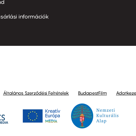
nd
ter
nu
sárlási információk
ond
Általános Szerződési Feltételek
BudapestFilm
Adatkezel