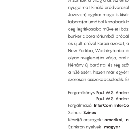
A zombik a világ urai. Az emb
nyugalmat kínáló erődvárosokba
Jovovich) egykor maga is kísé
laboratóriumából kiszabadult a
cég legtitkosabb műveleti bá
bunkerlaboratóriumból próbál ki
és újult erővel keresi azokat, 
New Yorkba, Washingtonba és
olyan meglepetés várja, ami m
Néhány új baráttal és rég szö
a túlélésért, hiszen már egyé
szorosan összekapcsolódik. É
Forgatókönyv
Paul W.S. Ander
Paul W.S. Ander
Forgalmazó
InterCom
InterC
Színes
Színes
Készítő országok
amerikai
n
Szinkron nyelvek
magyar