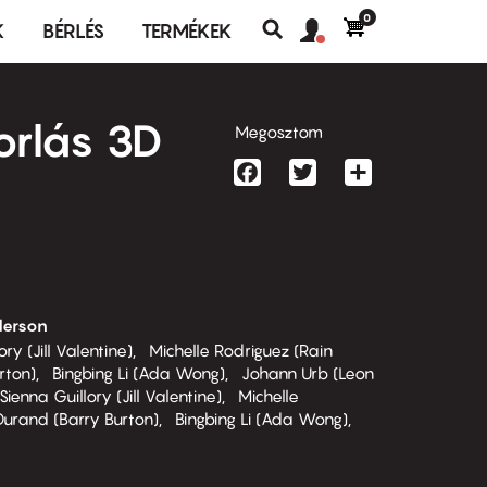
0
Felhasználó
Felhasználói
K
BÉRLÉS
TERMÉKEK
fiók
Keresés
fiók
menü
menüje
orlás 3D
Megosztom
Facebook
Twitter
Share
derson
ory (Jill Valentine)
Michelle Rodriguez (Rain
rton)
Bingbing Li (Ada Wong)
Johann Urb (Leon
Sienna Guillory (Jill Valentine)
Michelle
Durand (Barry Burton)
Bingbing Li (Ada Wong)