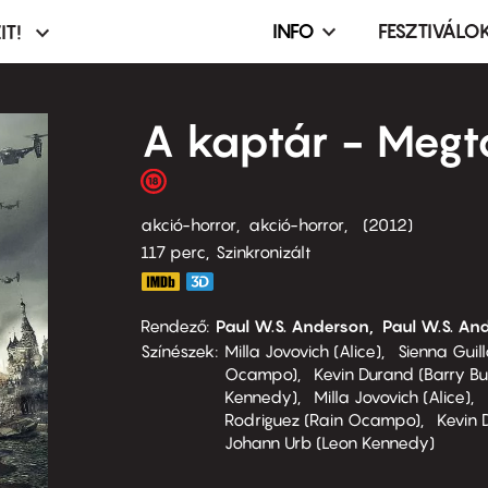
INFO
FESZTIVÁLO
IT!
Infó,
asztó
esemény,
terembérlés
A kaptár - Megt
menü
akció-horror
akció-horror
2012
117 perc,
Szinkronizált
Rendező
Paul W.S. Anderson
Paul W.S. An
Színészek
Milla Jovovich (Alice)
Sienna Guill
Ocampo)
Kevin Durand (Barry Bu
Kennedy)
Milla Jovovich (Alice)
Rodriguez (Rain Ocampo)
Kevin 
Johann Urb (Leon Kennedy)