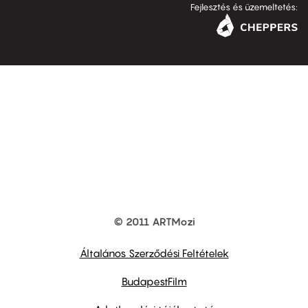
Fejlesztés és üzemeltetés:
© 2011 ARTMozi
Footer
other
links
Általános Szerződési Feltételek
BudapestFilm