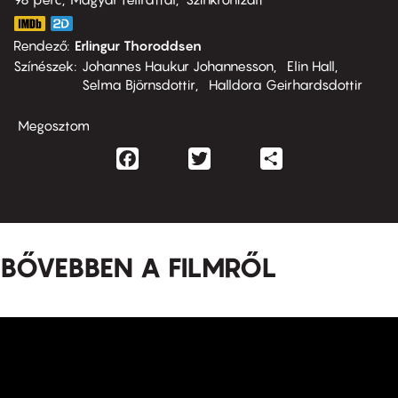
Rendező
Erlingur Thoroddsen
Színészek
Johannes Haukur Johannesson
Elin Hall
Selma Björnsdottir
Halldora Geirhardsdottir
Megosztom
Facebook
Twitter
Share
BŐVEBBEN A FILMRŐL