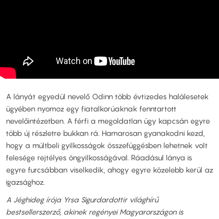
A lányát egyedül nevelő Odinn több évtizedes halálesetek
ügyében nyomoz egy fiatalkorúaknak fenntartott
nevelőintézetben. A férfi a megoldatlan ügy kapcsán egyre
több új részletre bukkan rá. Hamarosan gyanakodni kezd,
hogy a múltbeli gyilkosságok összefüggésben lehetnek volt
felesége rejtélyes öngyilkosságával. Ráadásul lánya is
egyre furcsábban viselkedik, ahogy egyre közelebb kerül az
igazsághoz.
A Jéghideg írója Yrsa Sigurdardottir világhírű
bestsellerszerző, akinek regényei Magyarországon is