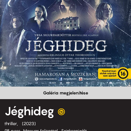
Galéria megjelenítése
Jéghideg
thriller
2023
98 perc,
Magyar felirattal
Szinkronizált