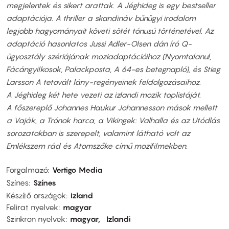
megjelentek és sikert arattak. A Jéghideg is egy bestseller
adaptációja. A thriller a skandináv bűnügyi irodalom
legjobb hagyományait követi sötét tónusú történetével. Az
adaptáció hasonlatos Jussi Adler-Olsen dán író Q-
ügyosztály szériájának moziadaptációihoz (Nyomtalanul,
Fácángyilkosok, Palackposta, A 64-es betegnapló), és Stieg
Larsson A tetovált lány-regényeinek feldolgozásaihoz.
A Jéghideg két hete vezeti az izlandi mozik toplistáját.
A főszereplő Johannes Haukur Johannesson mások mellett
a Vaják, a Trónok harca, a Vikingek: Valhalla és az Utódlás
sorozatokban is szerepelt, valamint látható volt az
Emlékszem rád és Atomszőke című mozifilmekben.
Forgalmazó
Vertigo Media
Színes
Színes
Készítő országok
izland
Felirat nyelvek
magyar
Szinkron nyelvek
magyar
Izlandi