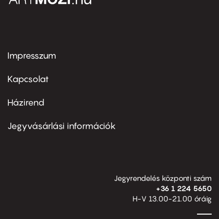
Impresszum
Footer
menu
first
Kapcsolat
Házirend
Footer
menu
second
Jegyvásárlási információk
Jegyrendelés központi szám
+36 1 224 5650
H-V 13.00-21.00 óráig