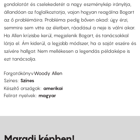
gondolatát és cselekedetét a nagy eszménykép irányítja,
állandóan az foglalkoztatja, vajon hogyan reagálna Bogart
az ő problémáira. Probléma pedig bőven akad: úgy érzi,
semmire sem vitte az életben, ráadásul a neje is válni akar.
Ha Allen krízisbe kerül, megjelenik Bogart, és tanácsokkal
látja el. Ám kiderül, a legjobb módszer, ha a saját eszére és
szívére hallgat. Nem mellékesen a legendás példaképe is
ezt tanácsolja.
Forgatókönyv
Woody Allen
Színes
Színes
Készítő országok
amerikai
Felirat nyelvek
magyar
Maradj képben!