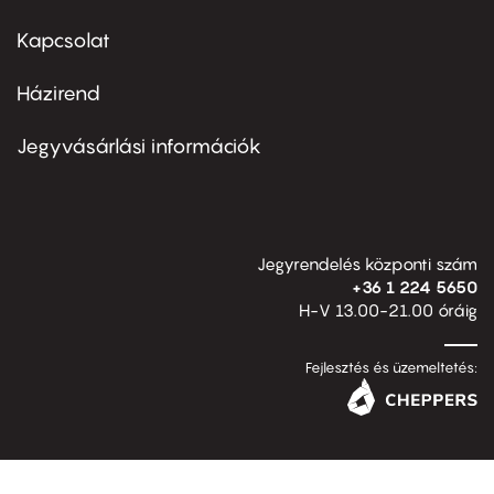
menu
first
Kapcsolat
Házirend
Footer
menu
second
Jegyvásárlási információk
Jegyrendelés központi szám
+36 1 224 5650
H-V 13.00-21.00 óráig
Fejlesztés és üzemeltetés: