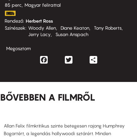
85 perc,
Magyar felirattal
Rendező
Herbert Ross
Színészek
Woody Allen
Diane Keaton
Tony Roberts
Jerry Lacy
Susan Anspach
Megosztom
Facebook
Twitter
Share
BŐVEBBEN A FILMRŐL
Allan Felix filmkritikus szinte betegesen rajong Humphrey
Bogartért, a legendás hollywoodi sztárért. Minden