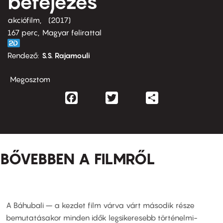
befejezés
akciófilm
2017
167 perc,
Magyar felirattal
Rendező
S.S. Rajamouli
Megosztom
Facebook
Twitter
Share
BŐVEBBEN A FILMRŐL
A Báhubali – a kezdet film várva várt második része
bemutatásakor minden idők legsikeresebb történelmi-