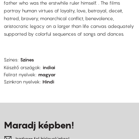
father who was the erstwhile ruler himself. . The films
portray human virtues of loyalty, love, betrayal, deceit,
hatred, bravery, monarchical conflict, benevolence,
aristocratic legacy on a larger than life canvas adequately
supported by colorful sequences of songs and dances.
Színes
Színes
Készítő országok
indiai
Felirat nyelvek
magyar
Szinkron nyelvek
Hindi
Maradj képben!
Iratkozz fel hírlevelünkre!