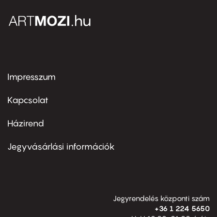
Impresszum
Footer
menu
first
Kapcsolat
Házirend
Footer
menu
second
Jegyvásárlási információk
Jegyrendelés központi szám
+36 1 224 5650