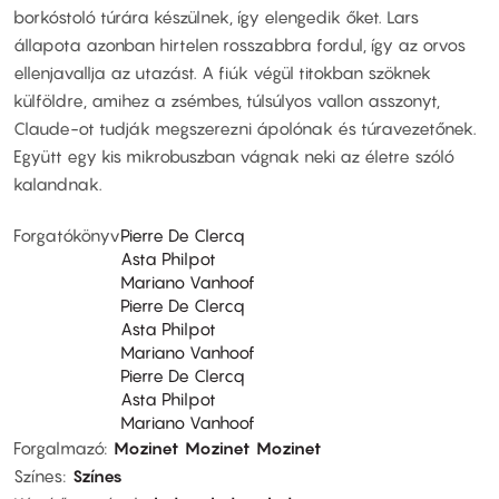
borkóstoló túrára készülnek, így elengedik őket. Lars
állapota azonban hirtelen rosszabbra fordul, így az orvos
ellenjavallja az utazást. A fiúk végül titokban szöknek
külföldre, amihez a zsémbes, túlsúlyos vallon asszonyt,
Claude-ot tudják megszerezni ápolónak és túravezetőnek.
Együtt egy kis mikrobuszban vágnak neki az életre szóló
kalandnak.
Forgatókönyv
Pierre De Clercq
Asta Philpot
Mariano Vanhoof
Pierre De Clercq
Asta Philpot
Mariano Vanhoof
Pierre De Clercq
Asta Philpot
Mariano Vanhoof
Forgalmazó
Mozinet
Mozinet
Mozinet
Színes
Színes