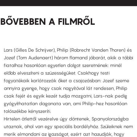
BŐVEBBEN A FILMRŐL
Lars (Gilles De Schrijver), Philip (Robrecht Vanden Thoren) és
Jozef (Tom Audenaert) három flamand jóbarát, akik a többi
fiatalhoz hasonlóan egyetlen dolgot szeretnének: minél
előbb elveszíteni a szüzességüket. Csakhogy testi
fogyatékaik korlátozzák őket a csajozásban: Jozef szeme
annyira gyenge, hogy csak nagyítóval lát rendesen, Philip
csak fejét és egyik kezét tudja mozgatni, Lars-nak pedig
gyógyíthatatlan daganata van, ami Philip-hez hasonlóan
tolószékbe kényszeríti.
Hirtelen ötlettől vezérelve úgy döntenek, Spanyolországba
utaznak, ahol van egy speciális bordélyház. Szüleiknek nem
merik elmondani az igazságot, ezért azt hazudják, hogy