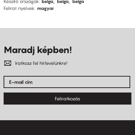
Készítő országok
belga
belga
belga
Felirat nyelvek
magyar
Maradj képben!
Iratkozz fel hírlevelünkre!
Feliratkozás