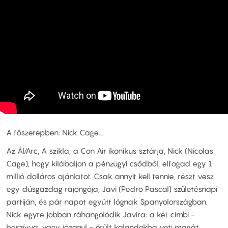
A főszerepben: Nick Cage...
Az Ál/Arc, A szikla, a Con Air ikonikus sztárja, Nick (Nicolas
Cage), hogy kilábaljon a pénzügyi csődből, elfogad egy 1
millió dolláros ajánlatot. Csak annyit kell tennie, részt vesz
egy dúsgazdag rajongója, Javi (Pedro Pascal) születésnapi
partiján, és pár napot együtt lógnak Spanyolországban.
Nick egyre jobban ráhangolódik Javira: a két cimbi -
beszívva, vagy józanul - őrült kalandokba veti magát,