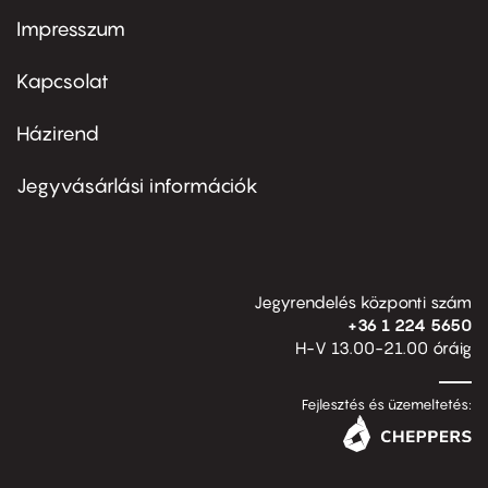
Impresszum
Footer
menu
first
Kapcsolat
Házirend
Footer
menu
second
Jegyvásárlási információk
Jegyrendelés központi szám
+36 1 224 5650
H-V 13.00-21.00 óráig
Fejlesztés és üzemeltetés: