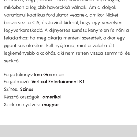
miközben a legjobb haverokká válnak. Ám a dolgok
váratlanul kaotikus fordulatot vesznek, amikor Nicket
beszervezi a CIA, és Javiról kiderül, hogy egy veszélyes
fegyverkereskedő. A díjnyertes színész kénytelen felnőni a
feladathoz: ha meg akarja menteni szeretteit, akkor egy
gigantikus alakítást kell nyújtania, mint a valaha élt
legkeményebb akcióhős, aki nem retten vissza semmitől és
senkitől.
Forgatókönyv
Tom Gormican
Forgalmazó
Vertical Entertainment Kft.
Színes
Színes
Készítő országok
amerikai
Szinkron nyelvek
magyar