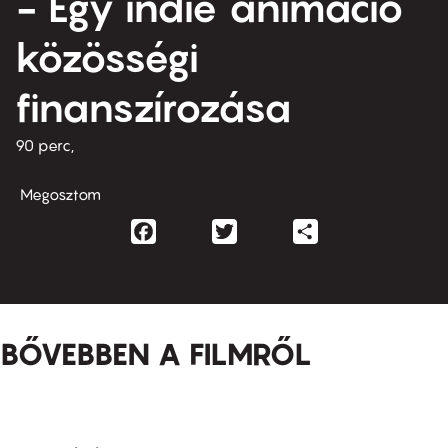
- Egy indie animáció
közösségi
finanszírozása
90 perc,
Megosztom
Facebook
Twitter
Share
BŐVEBBEN A FILMRŐL