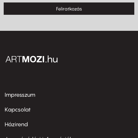
Feliratkozás
Impresszum
Footer
menu
first
Kapcsolat
Házirend
Footer
menu
second