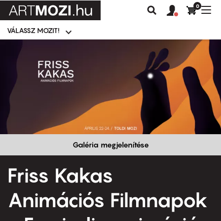
0
Felhasználói
Felhasznál
Nav
Keresés
fiók
fiók
átk
menü
menüje
VÁLASSZ MOZIT!
Moziválasztó
menü
Ugrás
a
tartalomra
Galéria megjelenítése
Friss Kakas
Animációs Filmnapok