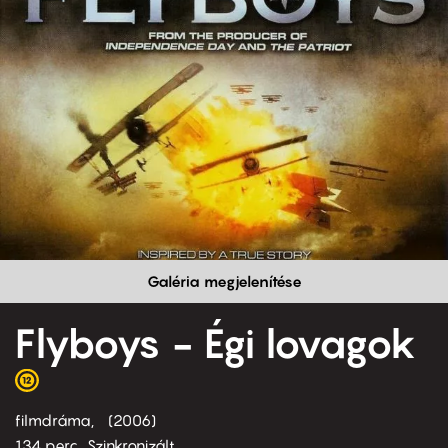
Galéria megjelenítése
Flyboys - Égi lovagok
filmdráma
2006
134 perc,
Szinkronizált