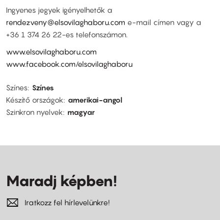
Ingyenes jegyek igényelhetők a
rendezveny@elsovilaghaboru.com
e-mail címen vagy a
+36 1 374 26 22-es telefonszámon.
www.elsovilaghaboru.com
www.facebook.com/elsovilaghaboru
Színes
Színes
Készítő országok
amerikai-angol
Szinkron nyelvek
magyar
Maradj képben!
Iratkozz fel hírlevelünkre!