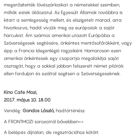
megerősítették lövészárkaikat a németekkel szemben,
milliók estek áldozatul. Az Egyesült Államok továbbra is
kitart a semlegesség mellett, és elszigetelt marad, arra
hivatkozva, hadd vívják meg az európaiak a saját
harcukat. Ám számos amerikai utazott Európába a
Szövetségesek segítésére, önkéntes mentősofőrökként, vagy
épp a Francia Idegenlégió tagjaiként. Hamarosan ezen
amerikai önkéntesek egy csoportja megalakítja saját
osztagát, hogy a sokkal jobban felszerelt német pilóták
ellen forduljon és ezáltal segítsen a Szövetségeseknek.
Kino Cafe Mozi,
2017. május 10. 18.00
Vendég:
Gondos László,
hadtörténész
A FRONTMOZI sorozatról bővebben>>
A belépés díjtalan, de regisztrációhoz kötött.