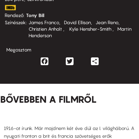
Rendező
Tony Bill
Színészek
James Franco
David Ellison
Jean Reno
Christien Anholt
Kyle Hensher-Smith
Martin
Henderson
Megosztom
Facebook
Twitter
Share
BŐVEBBEN A FILMRŐL
1916-ot írunk. Már majdnem két éve dúl az I. világháború. A
nyugati fronton a brit és francia szövetséges erők