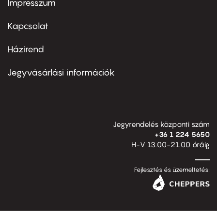
Impresszum
Footer
menu
first
Kapcsolat
Házirend
Footer
menu
second
Jegyvásárlási információk
Jegyrendelés központi szám
+36 1 224 5650
H-V 13.00-21.00 óráig
Fejlesztés és üzemeltetés: