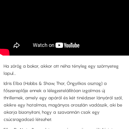
Ha zörög a bokor, akkor ott néha tényleg egy szörnyeteg
lapul...
Idris Elba (Hobbs & Shaw, Thor, Öngyilkos osztag) a
főszereplője ennek a lélegzetelállítóan izgalmas új
thrillernek, amely egy apáról és két tinédzser lányáról szól,
akikre egy hatalmas, magányos oroszlán vadászik, aki be
akarja bizonyítani, hogy a szavannán csak egy
csúcsragadozó létezhet.