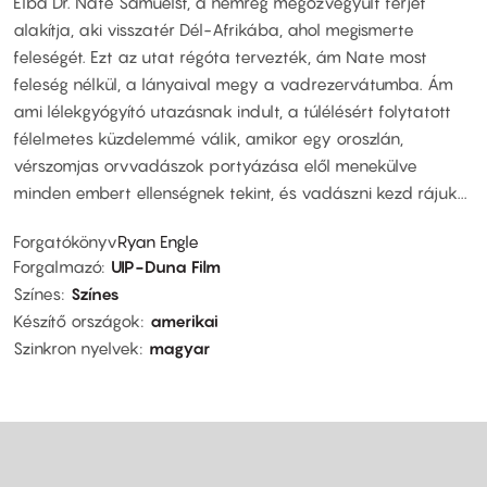
Elba Dr. Nate Samuelst, a nemrég megözvegyült férjet
alakítja, aki visszatér Dél-Afrikába, ahol megismerte
feleségét. Ezt az utat régóta tervezték, ám Nate most
feleség nélkül, a lányaival megy a vadrezervátumba. Ám
ami lélekgyógyító utazásnak indult, a túlélésért folytatott
félelmetes küzdelemmé válik, amikor egy oroszlán,
vérszomjas orvvadászok portyázása elől menekülve
minden embert ellenségnek tekint, és vadászni kezd rájuk...
Forgatókönyv
Ryan Engle
Forgalmazó
UIP-Duna Film
Színes
Színes
Készítő országok
amerikai
Szinkron nyelvek
magyar