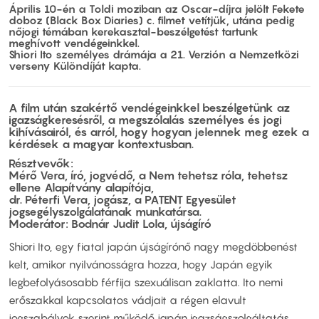
Április 10-én a Toldi moziban az Oscar-díjra jelölt Fekete
doboz (Black Box Diaries) c. filmet vetítjük, utána pedig
nőjogi témában kerekasztal-beszélgetést tartunk
meghívott vendégeinkkel.
Shiori Ito személyes drámája a 21. Verzión a Nemzetközi
verseny Különdíját kapta.
A film után szakértő vendégeinkkel beszélgetünk az
igazságkeresésről, a megszólalás személyes és jogi
kihívásairól, és arról, hogy hogyan jelennek meg ezek a
kérdések a magyar kontextusban.
Résztvevők:
Mérő Vera, író, jogvédő, a Nem tehetsz róla, tehetsz
ellene Alapítvány alapítója,
dr. Péterfi Vera, jogász, a PATENT Egyesület
jogsegélyszolgálatának munkatársa.
Moderátor: Bodnár Judit Lola, újságíró
Shiori Ito, egy fiatal japán újságírónő nagy megdöbbenést
kelt, amikor nyilvánosságra hozza, hogy Japán egyik
legbefolyásosabb férfija szexuálisan zaklatta. Ito nemi
erőszakkal kapcsolatos vádjait a régen elavult
jogszabályok szerint működő japán igazságszolgáltatás