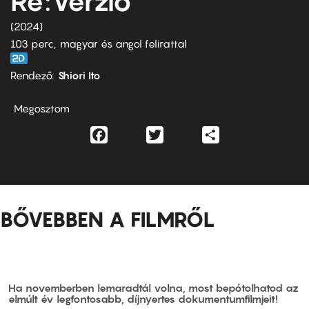
Re:Verzió
2024
103 perc,
magyar és angol felirattal
Rendező
Shiori Ito
Megosztom
Facebook
Twitter
Share
BŐVEBBEN A FILMRŐL
Ha novemberben lemaradtál volna, most bepótolhatod az
elmúlt év legfontosabb, díjnyertes dokumentumfilmjeit!