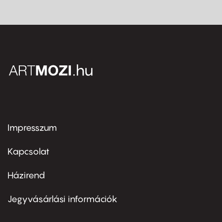
Impresszum
Footer
menu
first
Kapcsolat
Házirend
Footer
menu
second
Jegyvásárlási információk