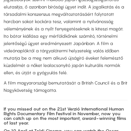
elutasítja, ő azonban bírósági ügyet indít. A jogalkotás és a
társadalmi konszenzus megváltoztatásáért folytatott
harcban sokat kockára tesz, valamint a nyilvánosság
véleményének és a nyílt fenyegetéseknek is kiteszi magát.
Ito bátor kiállása egy mérföldkőnek számító, történelmi
jelentőségű ügyet eredményezett Japánban. A film a
videónaplóktól a tárgyalótermi helyzetekig valós időben
mutatja be a meg nem alkuvó újságíró éveket felemésztő
küzdelmét a nőket lealacsonyító japán kulturális normák
ellen, és útját a gyógyulás felé.
A film magyarországi bemutatását a British Council és a Brit
Nagykövetség támogatta.
If you missed out on the 21st Verzió International Human
Rights Documentary Film Festival in November, now you
can catch up on the most important, award-winning films
of last year.
On 10 April at Toldi Cinema, you can watch the Oscar-