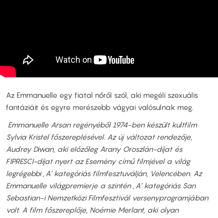
Az Emmanuelle egy fiatal nőről szól, aki megéli szexuális
fantáziáit és egyre merészebb vágyai valósulnak meg.
Emmanuelle Arsan regényéből 1974-ben készült kultfilm
Sylvia Kristel főszereplésével. Az új változat rendezője,
Audrey Diwan, aki előzőleg Arany Oroszlán-díjat és
FIPRESCI-díjat nyert az Esemény című filmjével a világ
legrégebbi ‚A‘ kategóriás filmfesztuválján, Velencében. Az
Emmanuelle világpremierje a szintén ‚A’ kategóriás San
Sebastian-i Nemzetközi Filmfesztivál versenyprogramjában
volt. A film főszereplője, Noémie Merlant, aki olyan