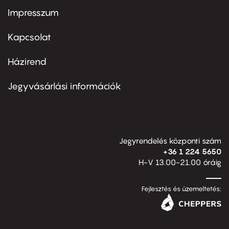
Impresszum
Footer
menu
first
Kapcsolat
Házirend
Footer
menu
second
Jegyvásárlási információk
Jegyrendelés központi szám
+36 1 224 5650
H-V 13.00-21.00 óráig
Fejlesztés és üzemeltetés: