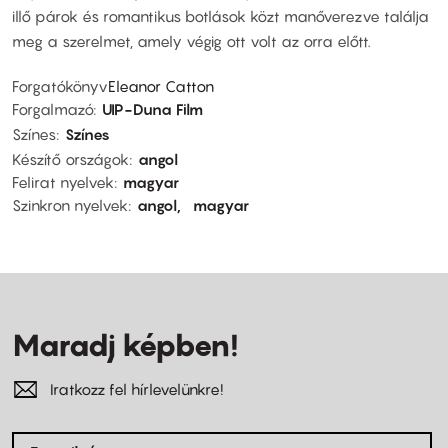
illő párok és romantikus botlások közt manőverezve találja
meg a szerelmet, amely végig ott volt az orra előtt.
Forgatókönyv
Eleanor Catton
Forgalmazó
UIP-Duna Film
Színes
Színes
Készítő országok
angol
Felirat nyelvek
magyar
Szinkron nyelvek
angol
magyar
Maradj képben!
Iratkozz fel hírlevelünkre!