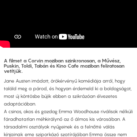
A filmet a Corvin moziban szinkronosan, a Művész,
Puskin, Toldi, Tabán és Kino Cafe moziban feliratosan
vetítjük.
Jane Austen imádott, örökérvényű komédiája arról, hogy
találd meg a párod, és hogyan érdemeld ki a boldogságot,
most új köntösbe bújik ebben a szikrázóan élvezetes
adaptációban.
A csinos, okos és gazdag Emma Woodhouse riválisok nélküli
fáradhatatlan méhkirálynő az ő álmos kis városában. A
társadalmi osztályok nyűgeinek és a felnőtté válás
kínjainak eme sziporkázó szatírájában Emma össze nem