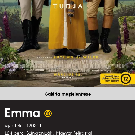
Galéria megjelenítése
Emma
vígjáték
2020
124 perc,
Szinkronizált
Magyar felirattal