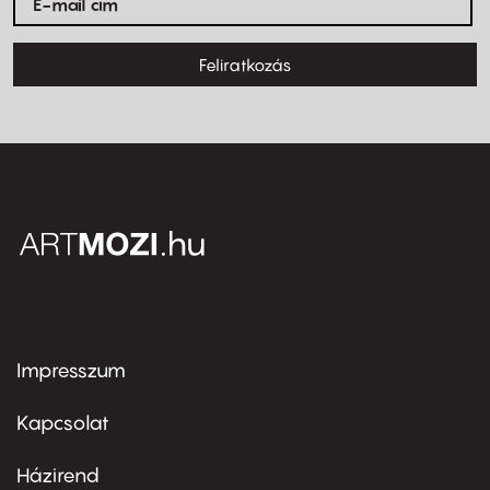
Feliratkozás
Impresszum
Footer
menu
first
Kapcsolat
Házirend
Footer