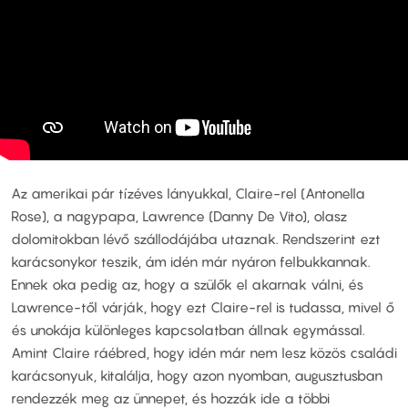
Az amerikai pár tízéves lányukkal, Claire-rel (Antonella
Rose), a nagypapa, Lawrence (Danny De Vito), olasz
dolomitokban lévő szállodájába utaznak. Rendszerint ezt
karácsonykor teszik, ám idén már nyáron felbukkannak.
Ennek oka pedig az, hogy a szülők el akarnak válni, és
Lawrence-től várják, hogy ezt Claire-rel is tudassa, mivel ő
és unokája különleges kapcsolatban állnak egymással.
Amint Claire ráébred, hogy idén már nem lesz közös családi
karácsonyuk, kitalálja, hogy azon nyomban, augusztusban
rendezzék meg az ünnepet, és hozzák ide a többi