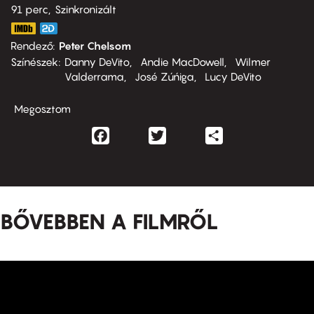
91 perc,
Szinkronizált
Rendező
Peter Chelsom
Színészek
Danny DeVito
Andie MacDowell
Wilmer
Valderrama
José Zúńiga
Lucy DeVito
Megosztom
Facebook
Twitter
Share
BŐVEBBEN A FILMRŐL