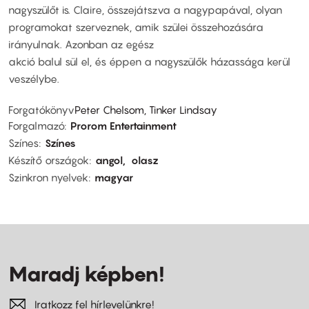
nagyszülőt is. Claire, összejátszva a nagypapával, olyan
programokat szerveznek, amik szülei összehozására
irányulnak. Azonban az egész
akció balul sül el, és éppen a nagyszülők házassága kerül
veszélybe.
Forgatókönyv
Peter Chelsom, Tinker Lindsay
Forgalmazó
Prorom Entertainment
Színes
Színes
Készítő országok
angol
olasz
Szinkron nyelvek
magyar
Maradj képben!
Iratkozz fel hírlevelünkre!