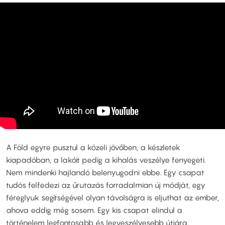
A Föld egyre pusztul a közeli jövőben, a készletek
kiapadóban, a lakóit pedig a kihalás veszélye fenyegeti.
Nem mindenki hajlandó belenyugodni ebbe. Egy csapat
tudós felfedezi az űrutazás forradalmian új módját, egy
féreglyuk segítségével olyan távolságra is eljuthat az ember,
ahova eddig még sosem. Egy kis csapat elindul a
történelem legfontosabb és legveszélyesebb útjára.