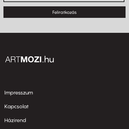
Feliratkozás
Impresszum
Footer
menu
first
Kapcsolat
Házirend
Footer
menu