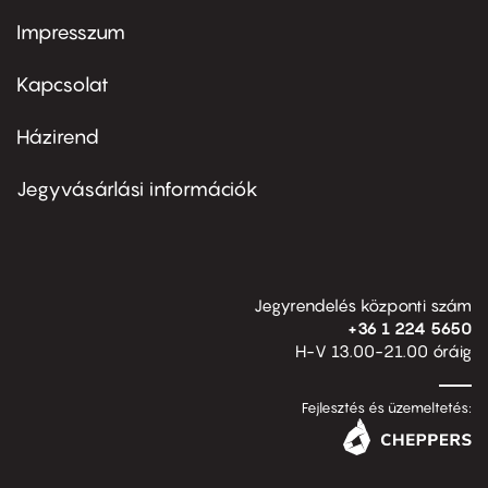
Impresszum
Footer
menu
first
Kapcsolat
Házirend
Footer
menu
second
Jegyvásárlási információk
Jegyrendelés központi szám
+36 1 224 5650
H-V 13.00-21.00 óráig
Fejlesztés és üzemeltetés: