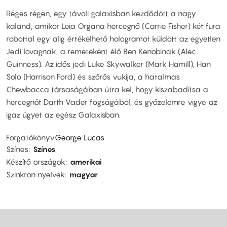
Réges régen, egy távoli galaxisban kezdődött a nagy
kaland, amikor Leia Organa hercegnő (Carrie Fisher) két fura
robottal egy alig értékelhető hologramot küldött az egyetlen
Jedi lovagnak, a remeteként élő Ben Kenobinak (Alec
Guinness). Az idős jedi Luke Skywalker (Mark Hamill), Han
Solo (Harrison Ford) és szőrős vukija, a hatalmas
Chewbacca társaságában útra kel, hogy kiszabadítsa a
hercegnőt Darth Vader fogságából, és győzelemre vigye az
igaz ügyet az egész Galaxisban.
Forgatókönyv
George Lucas
Színes
Színes
Készítő országok
amerikai
Szinkron nyelvek
magyar