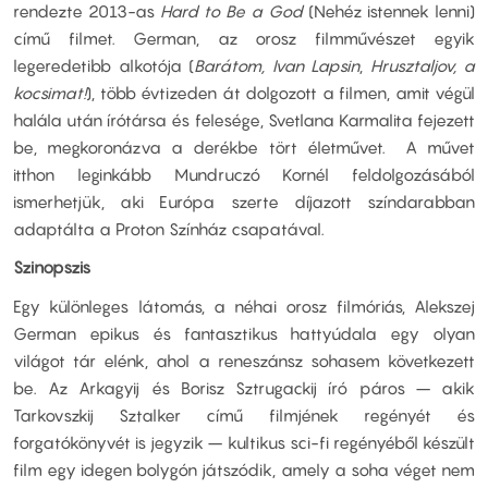
rendezte 2013-as
Hard to Be a God
(Nehéz istennek lenni)
című filmet. German, az orosz filmművészet egyik
legeredetibb alkotója (
Barátom, Ivan Lapsin
,
Hrusztaljov, a
kocsimat!
), több évtizeden át dolgozott a filmen, amit végül
halála után írótársa és felesége, Svetlana Karmalita fejezett
be, megkoronázva a derékbe tört életművet. A művet
itthon leginkább Mundruczó Kornél feldolgozásából
ismerhetjük, aki Európa szerte díjazott színdarabban
adaptálta a Proton Színház csapatával.
Szinopszis
Egy különleges látomás, a néhai orosz filmóriás, Alekszej
German epikus és fantasztikus hattyúdala egy olyan
világot tár elénk, ahol a reneszánsz sohasem következett
be. Az Arkagyij és Borisz Sztrugackij író páros – akik
Tarkovszkij Sztalker című filmjének regényét és
forgatókönyvét is jegyzik – kultikus sci-fi regényéből készült
film egy idegen bolygón játszódik, amely a soha véget nem