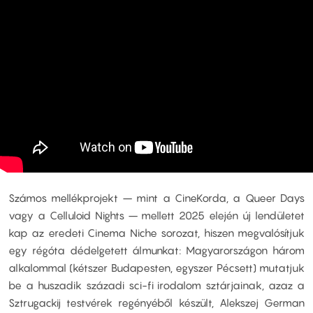
Számos mellékprojekt – mint a CineKorda, a Queer Days
vagy a Celluloid Nights – mellett 2025 elején új lendületet
kap az eredeti Cinema Niche sorozat, hiszen megvalósítjuk
egy régóta dédelgetett álmunkat: Magyarországon három
alkalommal (kétszer Budapesten, egyszer Pécsett) mutatjuk
be a huszadik századi sci-fi irodalom sztárjainak, azaz a
Sztrugackij testvérek regényéből készült, Alekszej German