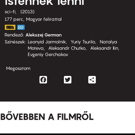
Istennek lenni
sci-fi
2013
177 perc,
Magyar felirattal
Rendező
Alekszej German
Színészek
Leonyid Jarmolnik
Yuriy Tsurilo
Natalya
Moteva
Aleksandr Chutko
Aleksandr Ilin
Evgeniy Gerchakov
Megosztom
Facebook
Twitter
Share
BŐVEBBEN A FILMRŐL