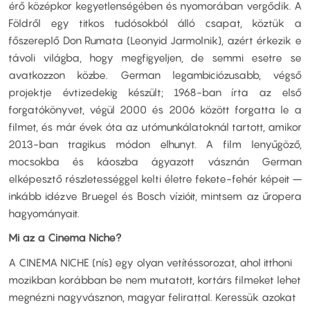
érő középkor kegyetlenségében és nyomorában vergődik. A
Földről egy titkos tudósokból álló csapat, köztük a
főszereplő Don Rumata (Leonyid Jarmolnik), azért érkezik e
távoli világba, hogy megfigyeljen, de semmi esetre se
avatkozzon közbe. German legambiciózusabb, végső
projektje évtizedekig készült; 1968-ban írta az első
forgatókönyvet, végül 2000 és 2006 között forgatta le a
filmet, és már évek óta az utómunkálatoknál tartott, amikor
2013-ban tragikus módon elhunyt. A film lenyűgöző,
mocsokba és káoszba ágyazott vásznán German
elképesztő részletességgel kelti életre fekete-fehér képeit –
inkább idézve Bruegel és Bosch vízióit, mintsem az űropera
hagyományait.
Mi az a Cinema Niche?
A CINEMA NICHE (nís) egy olyan vetítéssorozat, ahol itthoni
mozikban korábban be nem mutatott, kortárs filmeket lehet
megnézni nagyvásznon, magyar felirattal. Keressük azokat