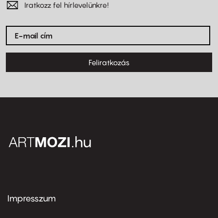
Iratkozz fel hírlevelünkre!
Feliratkozás
Impresszum
Footer
menu
first