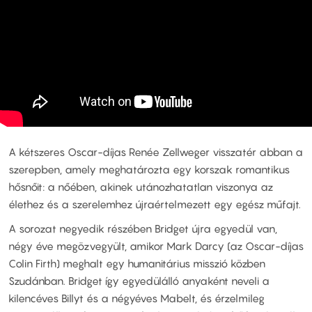
A kétszeres Oscar-díjas Renée Zellweger visszatér abban a
szerepben, amely meghatározta egy korszak romantikus
hősnőit: a nőében, akinek utánozhatatlan viszonya az
élethez és a szerelemhez újraértelmezett egy egész műfajt.
A sorozat negyedik részében Bridget újra egyedül van,
négy éve megözvegyült, amikor Mark Darcy (az Oscar-díjas
Colin Firth) meghalt egy humanitárius misszió közben
Szudánban. Bridget így egyedülálló anyaként neveli a
kilencéves Billyt és a négyéves Mabelt, és érzelmileg