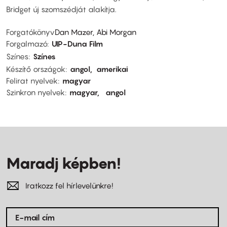
Bridget új szomszédját alakítja.
Forgatókönyv
Dan Mazer, Abi Morgan
Forgalmazó
UIP-Duna Film
Színes
Színes
Készítő országok
angol
amerikai
Felirat nyelvek
magyar
Szinkron nyelvek
magyar
angol
Maradj képben!
Iratkozz fel hírlevelünkre!