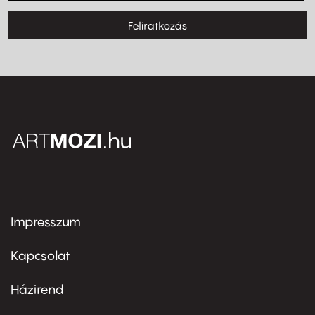
Feliratkozás
Impresszum
Footer
menu
first
Kapcsolat
Házirend
Footer
menu