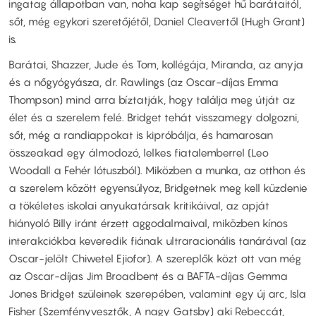
ingatag állapotban van, noha kap segítséget hű barátaitól,
sőt, még egykori szeretőjétől, Daniel Cleavertől (Hugh Grant)
is.
Barátai, Shazzer, Jude és Tom, kollégája, Miranda, az anyja
és a nőgyógyásza, dr. Rawlings (az Oscar-díjas Emma
Thompson) mind arra bíztatják, hogy találja meg útját az
élet és a szerelem felé. Bridget tehát visszamegy dolgozni,
sőt, még a randiappokat is kipróbálja, és hamarosan
összeakad egy álmodozó, lelkes fiatalemberrel (Leo
Woodall a Fehér lótuszból). Miközben a munka, az otthon és
a szerelem között egyensúlyoz, Bridgetnek meg kell küzdenie
a tökéletes iskolai anyukatársak kritikáival, az apját
hiányoló Billy iránt érzett aggodalmaival, miközben kínos
interakciókba keveredik fiának ultraracionális tanárával (az
Oscar-jelölt Chiwetel Ejiofor). A szereplők közt ott van még
az Oscar-díjas Jim Broadbent és a BAFTA-díjas Gemma
Jones Bridget szüleinek szerepében, valamint egy új arc, Isla
Fisher (Szemfényvesztők, A nagy Gatsby) aki Rebeccát,