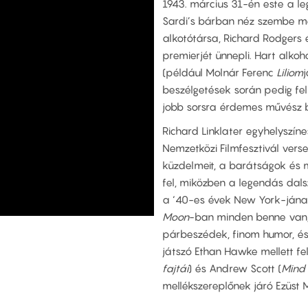
1943. március 31-én este a le
Sardi’s bárban néz szembe me
alkotótársa, Richard Rodgers
premierjét ünnepli. Hart alko
(például Molnár Ferenc
Liliom
j
beszélgetések során pedig felt
jobb sorsra érdemes művész b
Richard Linklater egyhelyszí
Nemzetközi Filmfesztivál ver
küzdelmeit, a barátságok és 
fel, miközben a legendás dals
a ‘40-es évek New York-jának
Moon
-ban minden benne van, a
párbeszédek, finom humor, és 
játszó Ethan Hawke mellett fe
fajtái
) és Andrew Scott (
Mind
mellékszereplőnek járó Ezüst M