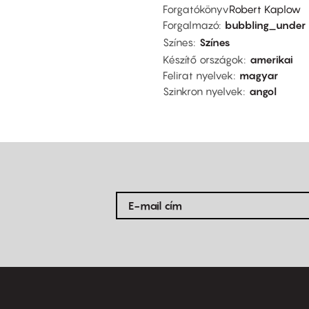
Forgatókönyv
Robert Kaplow
Forgalmazó
bubbling_under
Színes
Színes
Készítő országok
amerikai
Felirat nyelvek
magyar
Szinkron nyelvek
angol