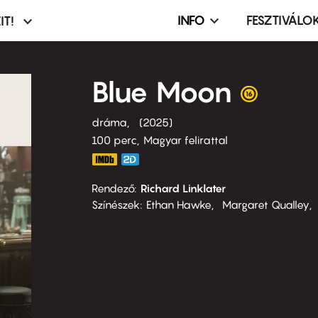
INFO
FESZTIVÁLO
IT!
Infó,
asztó
esemény,
terembérlés
Blue Moon
menü
dráma
2025
100 perc,
Magyar felirattal
Rendező
Richard Linklater
Színészek
Ethan Hawke
Margaret Qualley