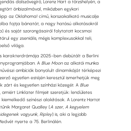
gendás dalszövegíró, Lorenz Hart a törzshelyén, a
gtört önbizalmával, miközben egykori
 épp az Oklahoma! című, korszakalkotó musicalje
holba fojtja bánatát, a nagy hatású alkotásokról
a) és saját szorongásairól folytatott kocsmai
árul egy zseniális, mégis komplexusokkal teli,
első világa.
nes karakterdrámája 2025-ben debütált a Berlini
senyprogramjában. A
Blue Moon
az alkotói munka
művészi ambíciók bonyolult dinamikáját térképezi
zerző egyetlen estéjén keresztül ismerhetjük meg
 zárt és kegyetlen színházi közegét. A
Blue
miért Linklater filmjeit szeretjük: lendületes
kiemelkedő színészi alakítások. A Lorentz Hartot
ltűnik Margaret Qualley (
A szer
,
A kegyelem
 idegenek vagyunk
,
Ripley
) is, aki a legjobb
edvét nyerte a 75. Berlinálén.