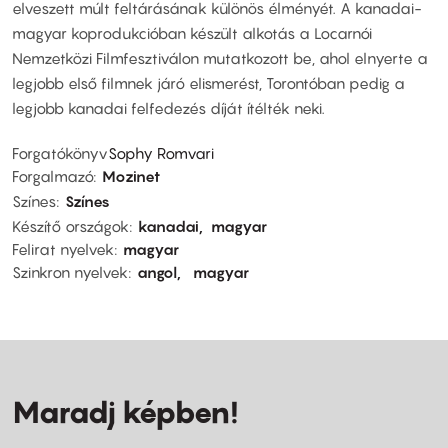
elveszett múlt feltárásának különös élményét. A kanadai-
magyar koprodukcióban készült alkotás a Locarnói
Nemzetközi Filmfesztiválon mutatkozott be, ahol elnyerte a
legjobb első filmnek járó elismerést, Torontóban pedig a
legjobb kanadai felfedezés díját ítélték neki.
Forgatókönyv
Sophy Romvari
Forgalmazó
Mozinet
Színes
Színes
Készítő országok
kanadai
magyar
Felirat nyelvek
magyar
Szinkron nyelvek
angol
magyar
Maradj képben!