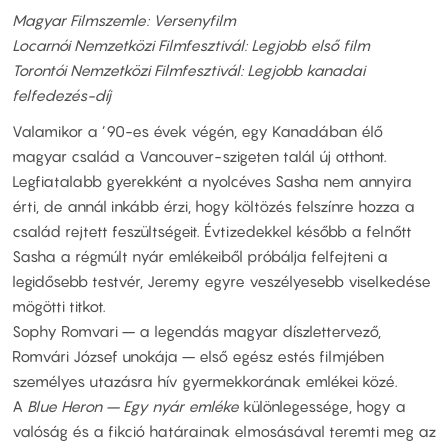
Magyar Filmszemle: Versenyfilm
Locarnói Nemzetközi Filmfesztivál: Legjobb első film
Torontói Nemzetközi Filmfesztivál: Legjobb kanadai
felfedezés-díj
Valamikor a ’90-es évek végén, egy Kanadában élő
magyar család a Vancouver-szigeten talál új otthont.
Legfiatalabb gyerekként a nyolcéves Sasha nem annyira
érti, de annál inkább érzi, hogy költözés felszínre hozza a
család rejtett feszültségeit. Évtizedekkel később a felnőtt
Sasha a régmúlt nyár emlékeiből próbálja felfejteni a
legidősebb testvér, Jeremy egyre veszélyesebb viselkedése
mögötti titkot.
Sophy Romvari – a legendás magyar díszlettervező,
Romvári József unokája – első egész estés filmjében
személyes utazásra hív gyermekkorának emlékei közé.
A
Blue Heron – Egy nyár emléke
különlegessége, hogy a
valóság és a fikció határainak elmosásával teremti meg az