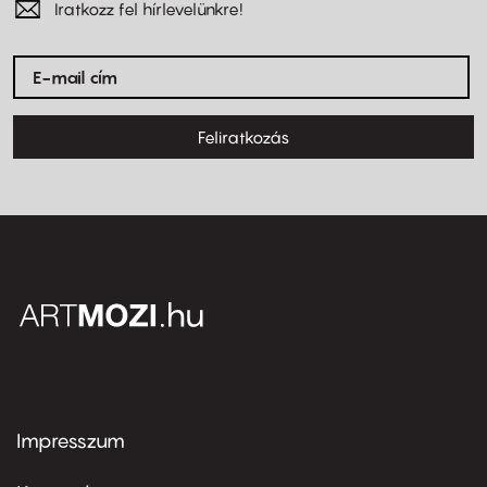
Iratkozz fel hírlevelünkre!
Feliratkozás
Impresszum
Footer
menu
first