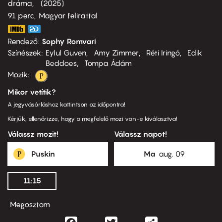
dráma
2025
91 perc,
Magyar felirattal
Rendező
Sophy Romvari
Színészek
Eylul Guven
Amy Zimmer
Réti Iringó
Edik
Beddoes
Tompa Ádám
Mozik:
Mikor vetítik?
A jegyvásárláshoz kattintson az időpontra!
Kérjük, ellenőrizze, hogy a megfelelő mozi van-e kiválasztva!
Válassz mozit!
Válassz napot!
Puskin
Ma
aug. 09
11:15
Megosztom
Facebook
Twitter
Share