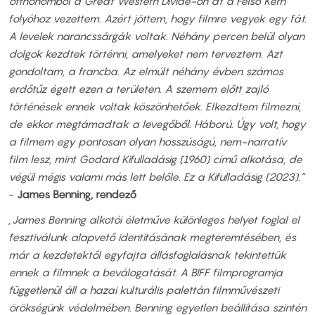
otthonomból a Great Western Divide-on át a Felső Kern
folyóhoz vezettem. Azért jöttem, hogy filmre vegyek egy fát.
A levelek narancssárgák voltak. Néhány percen belül olyan
dolgok kezdtek történni, amelyeket nem terveztem. Azt
gondoltam, a francba. Az elmúlt néhány évben számos
erdőtűz égett ezen a területen. A szemem előtt zajló
történések ennek voltak köszönhetőek. Elkezdtem filmezni,
de ekkor megtámadtak a levegőből. Háború. Úgy volt, hogy
a filmem egy pontosan olyan hosszúságú, nem-narratív
film lesz, mint Godard Kifulladásig (1960) című alkotása, de
végül mégis valami más lett belőle. Ez a Kifulladásig (2023).”
-
James Benning, rendező
„James Benning alkotói életműve különleges helyet foglal el
fesztiválunk alapvető identitásának megteremtésében, és
már a kezdetektől egyfajta állásfoglalásnak tekintettük
ennek a filmnek a beválogatását. A BIFF filmprogramja
függetlenül áll a hazai kulturális palettán filmművészeti
örökségünk védelmében. Benning egyetlen beállítása szintén