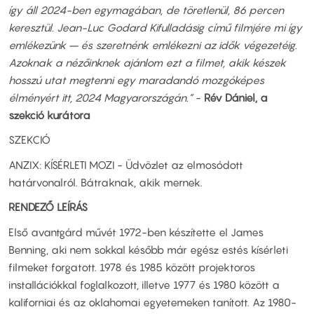
így áll 2024-ben egymagában, de töretlenül, 86 percen
keresztül. Jean-Luc Godard Kifulladásig című filmjére mi így
emlékezünk – és szeretnénk emlékezni az idők végezetéig.
Azoknak a nézőinknek ajánlom ezt a filmet, akik készek
hosszú utat megtenni egy maradandó mozgóképes
élményért itt, 2024 Magyarországán.”
-
Rév Dániel, a
szekció kurátora
SZEKCIÓ
ANZIX: KÍSÉRLETI MOZI - Üdvözlet az elmosódott
határvonalról. Bátraknak, akik mernek.
RENDEZŐ LEÍRÁS
Első avantgárd művét 1972-ben készítette el James
Benning, aki nem sokkal később már egész estés kísérleti
filmeket forgatott. 1978 és 1985 között projektoros
installációkkal foglalkozott, illetve 1977 és 1980 között a
kaliforniai és az oklahomai egyetemeken tanított. Az 1980-