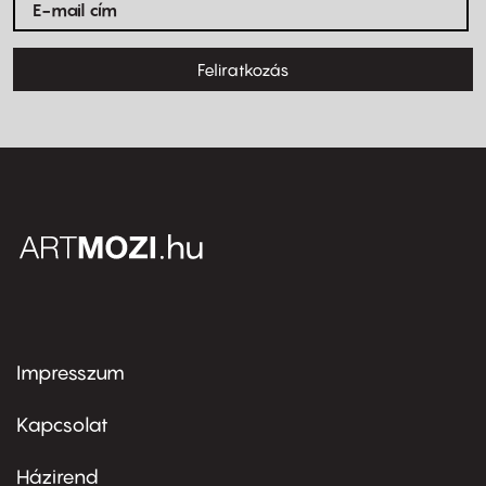
Feliratkozás
Impresszum
Footer
menu
first
Kapcsolat
Házirend
Footer