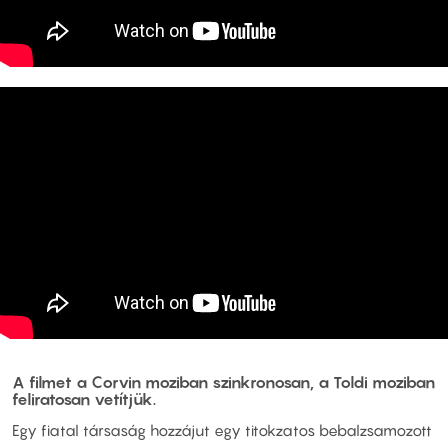
A filmet a Corvin moziban szinkronosan, a Toldi moziban
feliratosan vetítjük.
Egy fiatal társaság hozzájut egy titokzatos bebalzsamozott