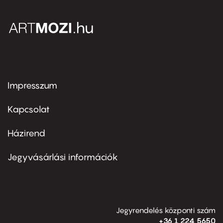
Impresszum
Footer
menu
first
Kapcsolat
Házirend
Footer
menu
second
Jegyvásárlási információk
Jegyrendelés központi szám
+36 1 224 5650