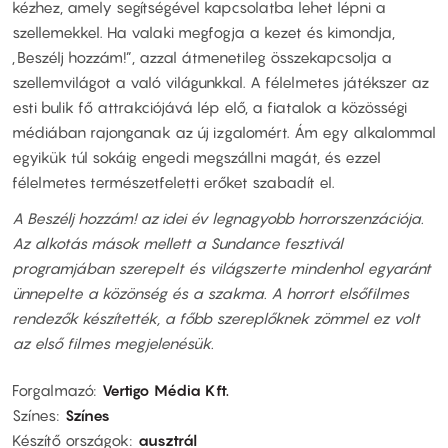
kézhez, amely segítségével kapcsolatba lehet lépni a
szellemekkel. Ha valaki megfogja a kezet és kimondja,
„Beszélj hozzám!”, azzal átmenetileg összekapcsolja a
szellemvilágot a való világunkkal. A félelmetes játékszer az
esti bulik fő attrakciójává lép elő, a fiatalok a közösségi
médiában rajonganak az új izgalomért. Ám egy alkalommal
egyikük túl sokáig engedi megszállni magát, és ezzel
félelmetes természetfeletti erőket szabadít el.
A Beszélj hozzám! az idei év legnagyobb horrorszenzációja.
Az alkotás mások mellett a Sundance fesztivál
programjában szerepelt és világszerte mindenhol egyaránt
ünnepelte a közönség és a szakma. A horrort elsőfilmes
rendezők készítették, a főbb szereplőknek zömmel ez volt
az első filmes megjelenésük.
Forgalmazó
Vertigo Média Kft.
Színes
Színes
Készítő országok
ausztrál