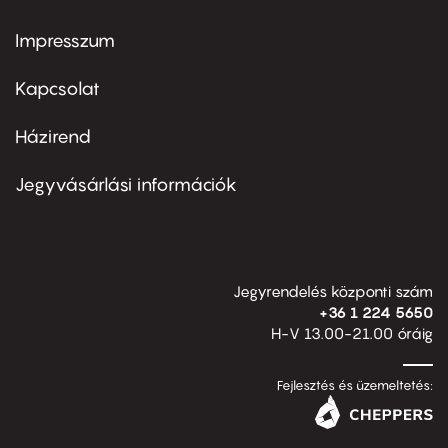
Impresszum
Footer
menu
first
Kapcsolat
Házirend
Footer
menu
second
Jegyvásárlási információk
Jegyrendelés központi szám
+36 1 224 5650
H-V 13.00-21.00 óráig
Fejlesztés és üzemeltetés: