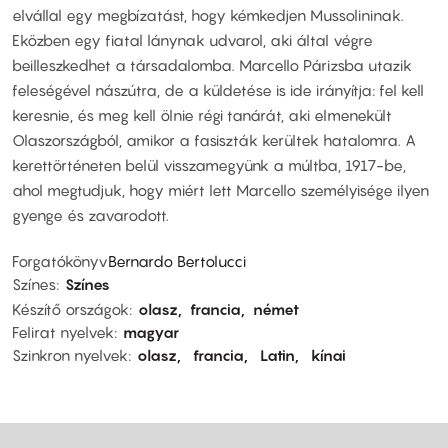
elvállal egy megbízatást, hogy kémkedjen Mussolininak.
Eközben egy fiatal lánynak udvarol, aki által végre
beilleszkedhet a társadalomba. Marcello Párizsba utazik
feleségével nászútra, de a küldetése is ide irányítja: fel kell
keresnie, és meg kell ölnie régi tanárát, aki elmenekült
Olaszországból, amikor a fasiszták kerültek hatalomra. A
kerettörténeten belül visszamegyünk a múltba, 1917-be,
ahol megtudjuk, hogy miért lett Marcello személyisége ilyen
gyenge és zavarodott.
Forgatókönyv
Bernardo Bertolucci
Színes
Színes
Készítő országok
olasz
francia
német
Felirat nyelvek
magyar
Szinkron nyelvek
olasz
francia
Latin
kínai