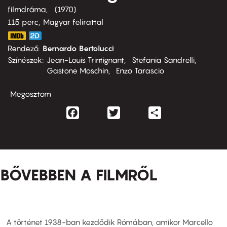
filmdráma
1970
115 perc,
Magyar felirattal
Rendező
Bernardo Bertolucci
Színészek
Jean-Louis Trintignant
Stefania Sandrelli
Gastone Moschin
Enzo Tarascio
Megosztom
Facebook
Twitter
Share
BŐVEBBEN A FILMRŐL
A történet 1938-ban kezdődik Rómában, amikor Marcello