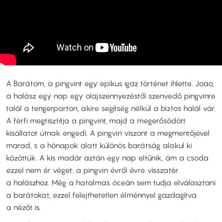
A Barátom, a pingvint egy epikus igaz történet ihlette. Joao,
a halász egy nap egy olajszennyezéstől szenvedő pingvinre
talál a tengerparton, akire segítség nélkül a biztos halál vár.
A férfi megtisztítja a pingvint, majd a megerősödött
kisállatot útnak engedi. A pingvin viszont a megmentőjével
marad, s a hónapok alatt különös barátság alakul ki
közöttük. A kis madár aztán egy nap eltűnik, ám a csoda
ezzel nem ér véget: a pingvin évről évre visszatér
a halászhoz. Még a hatalmas óceán sem tudja elválasztani
a barátokat, ezzel felejthetetlen élménnyel gazdagítva
a nézőt is.