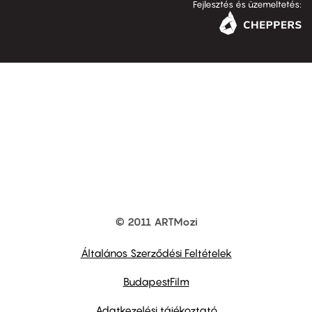
Fejlesztés és üzemeltetés:
© 2011 ARTMozi
Footer
other
links
Általános Szerződési Feltételek
BudapestFilm
Adatkezelési tájékoztató