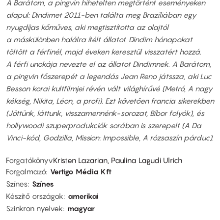
A Barátom, a pingvin hihetelten megtörtént eseményeken
alapul: Dindimet 2011-ben találta meg Brazíliában egy
nyugdíjas kőműves, aki megtisztította az olajtól
a máskülönben halálra ítélt állatot. Dindim hónapokat
töltött a férfinél, majd éveken keresztül visszatért hozzá.
A férfi unokája nevezte el az állatot Dindimnek. A Barátom,
a pingvin főszerepét a legendás Jean Reno játssza, aki Luc
Besson korai kultfilmjei révén vált világhírűvé (Metró, A nagy
kékség, Nikita, Léon, a profi). Ezt követően francia sikerekben
(Jöttünk, láttunk, visszamennénk-sorozat, Bíbor folyók), és
hollywoodi szuperprodukciók sorában is szerepelt (A Da
Vinci-kód, Godzilla, Mission: Impossible, A rózsaszín párduc).
Forgatókönyv
Kristen Lazarian, Paulina Lagudi Ulrich
Forgalmazó
Vertigo Média Kft
Színes
Színes
Készítő országok
amerikai
Szinkron nyelvek
magyar