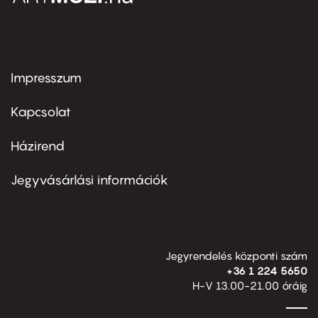
Impresszum
Footer
menu
first
Kapcsolat
Házirend
Footer
menu
second
Jegyvásárlási információk
Jegyrendelés központi szám
+36 1 224 5650
H-V 13.00-21.00 óráig