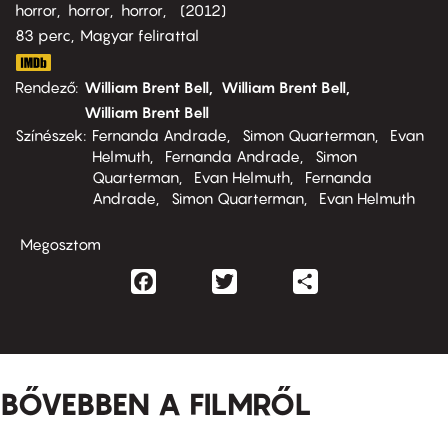
horror
horror
horror
2012
83 perc,
Magyar felirattal
Rendező
William Brent Bell
William Brent Bell
William Brent Bell
Színészek
Fernanda Andrade
Simon Quarterman
Evan
Helmuth
Fernanda Andrade
Simon
Quarterman
Evan Helmuth
Fernanda
Andrade
Simon Quarterman
Evan Helmuth
Megosztom
Facebook
Twitter
Share
BŐVEBBEN A FILMRŐL