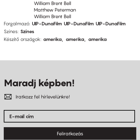
William Brent Bell
Matthew Peterman
William Brent Bell
Forgalmazó
UIP-DunaFilm
UIP-DunaFilm
UIP-DunaFilm
Színes
Színes
Készítő országok
amerika
amerika
amerika
Maradj képben!
Iratkozz fel hírlevelünkre!
Feliratkozás