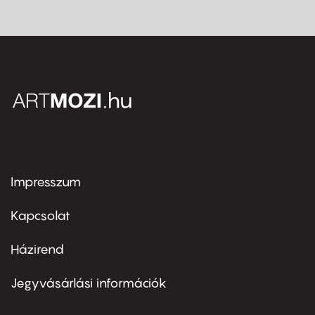
Impresszum
Footer
menu
first
Kapcsolat
Házirend
Footer
menu
second
Jegyvásárlási információk