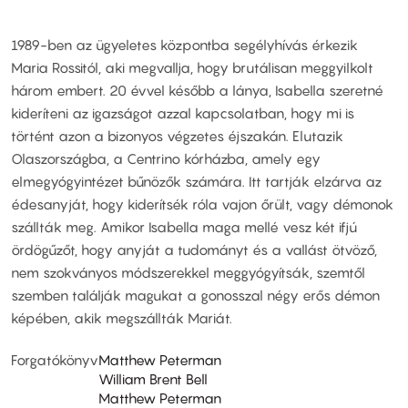
1989-ben az ügyeletes központba segélyhívás érkezik
Maria Rossitól, aki megvallja, hogy brutálisan meggyilkolt
három embert. 20 évvel később a lánya, Isabella szeretné
kideríteni az igazságot azzal kapcsolatban, hogy mi is
történt azon a bizonyos végzetes éjszakán. Elutazik
Olaszországba, a Centrino kórházba, amely egy
elmegyógyintézet bűnözők számára. Itt tartják elzárva az
édesanyját, hogy kiderítsék róla vajon őrült, vagy démonok
szállták meg. Amikor Isabella maga mellé vesz két ifjú
ördögűzőt, hogy anyját a tudományt és a vallást ötvöző,
nem szokványos módszerekkel meggyógyítsák, szemtől
szemben találják magukat a gonosszal négy erős démon
képében, akik megszállták Mariát.
Forgatókönyv
Matthew Peterman
William Brent Bell
Matthew Peterman