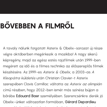
BŐVEBBEN A FILMRŐL
A tavaly nálunk forgatott Asterix & Obelix-sorozat új része
végre októberben megérkezik a mozikba! A nagy sikerű
képregény, majd az egész estés rajzfilmek után 1999-ben
megérett az idő és a filmes technika az élőszereplős filmek
készítésére. Az 1999-es
Asterix & Obelix
, a 2003-as
A
Kleopátra küldetés
után Christian Clavier-t Asterix
szerepében Clovis Cornillac váltotta az
Asterix az olimpián
című részben, hogy 2012-ben ismét más színész bújjon a
bőrébe
Edouard Baer
személyében. Szerencsénkre derék jó
Obelix-ünket változatlan formában,
Gérard Depardieu