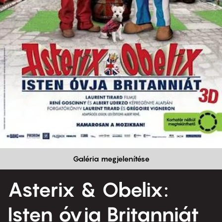
Galéria megjelenítése
Asterix & Obelix:
Isten óvja Britanniát