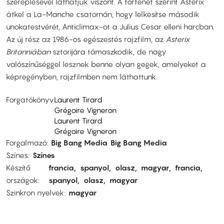
szereplésével láthatjuk viszont. A történet szerint Asterix
átkel a La-Manche csatornán, hogy lelkesítse második
unokatestvérét, Anticlimax-ot a Julius Cesar elleni harcban.
Az új rész az 1986-os egészestés rajzfilm, az
Asterix
Britanniában
sztorijára támaszkodik, de nagy
valószínűséggel lesznek benne olyan gegek, amelyeket a
képregényben, rajzfilmben nem láthattunk.
Forgatókönyv
Laurent Tirard
Grégoire Vigneron
Laurent Tirard
Grégoire Vigneron
Forgalmazó
Big Bang Media
Big Bang Media
Színes
Színes
Készítő
francia
spanyol
olasz
magyar
francia
országok
spanyol
olasz
magyar
Szinkron nyelvek
magyar