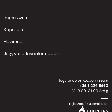
Impresszum
Footer
menu
first
Kapcsolat
Házirend
Footer
menu
second
Jegyvásárlási információk
Jegyrendelés központi szám
+36 1 224 5650
H-V 13.00-21.00 óráig
Fejlesztés és üzemeltetés: