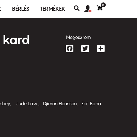
0
Felhasználó
Felhasználói
K
BÉRLÉS
TERMÉKEK
fiók
Keresés
fiók
menü
menüje
A kard
Megosztom
Facebook
Twitter
Share
isbey
Jude Law
Djimon Hounsou
Eric Bana