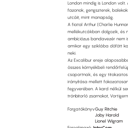
London mindig is London volt
fazonok, gengszterek, balekok
utcáit, mint manapság.
A fiatal Arthur (Charlie Hunn
mellékutcákban dolgozik, és n
ambíciózus bandavezér nem is s
amikor egy sziklába döfött kar
neki.
Az Excalibur ereje alaposabba
összes környékbeli rendőrfelügy
csoportnak, és egy titokzatos
irányítása mellett fokozatosan
fegyverében. A kard nélkül se
trónbitorló zsarnokot, Vortiger
Forgatókönyv
Guy Ritchie
Joby Harold
Lionel Wigram
Forgalmazó
InterCom