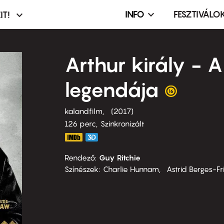
INFO
FESZTIVÁLO
IT!
Infó,
asztó
esemény,
terembérlés
Arthur király - 
menü
legendája
kalandfilm
2017
126 perc,
Szinkronizált
Rendező
Guy Ritchie
Színészek
Charlie Hunnam
Astrid Berges-Fr