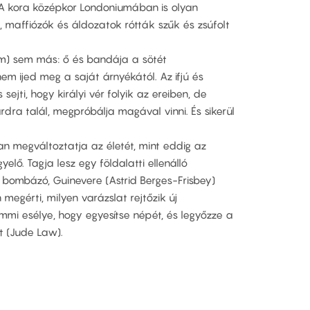
. A kora középkor Londoniumában is olyan
, maffiózók és áldozatok rótták szűk és zsúfolt
am) sem más: ő és bandája a sötét
em ijed meg a saját árnyékától. Az ifjú és
ejti, hogy királyi vér folyik az ereiben, de
dra talál, megpróbálja magával vinni. És sikerül
n megváltoztatja az életét, mint eddig az
elő. Tagja lesz egy földalatti ellenálló
 bombázó, Guinevere (Astrid Berges-Frisbey)
 megérti, milyen varázslat rejtőzik új
mmi esélye, hogy egyesítse népét, és legyőzze a
nt (Jude Law).