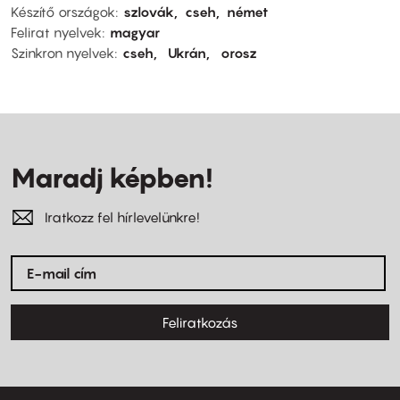
Készítő országok
szlovák
cseh
német
Felirat nyelvek
magyar
Szinkron nyelvek
cseh
Ukrán
orosz
Maradj képben!
Iratkozz fel hírlevelünkre!
Feliratkozás