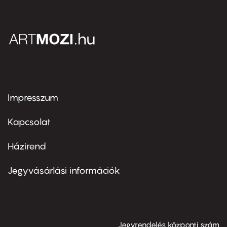
Impresszum
Footer
menu
first
Kapcsolat
Házirend
Footer
menu
second
Jegyvásárlási információk
Jegyrendelés központi szám